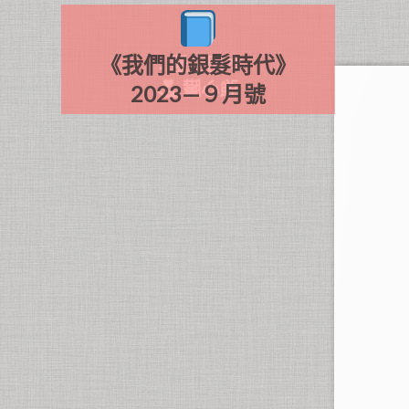
《我們的銀髮時代》
本期主題：
強心臟
2023—９月號