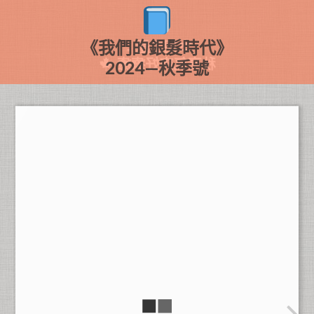
《我們的銀髮時代》
本期主題：
秋高氣爽好療癒
2024—秋季號