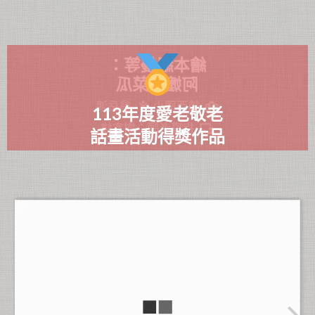
繪本組優等：
阿嬤的菜瓜
翁岳鴻
鎮西國小
113年度愛老敬老
指導老師：謝宜峻
話畫活動得獎作品