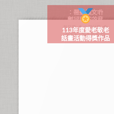
作文組優勝：
我的神廚阿嬤
廖又禛
雲林國小
113年度愛老敬老
指導老師：古安榆
話畫活動得獎作品