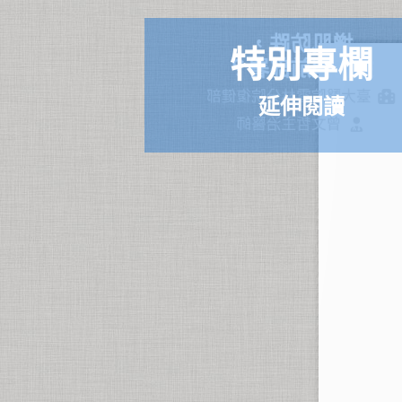
增肌防跌，
特別專欄
如何超前部署？
臺大醫院雲林分院復健部
延伸閱讀
曾文哲主治醫師