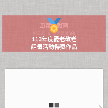
阿嬤的菜瓜
翁岳鴻
鎮西國小
113年度愛老敬老
指導老師：謝宜峻
話畫活動得獎作品