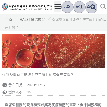
跳
A
A
A
至
主
／
／
促發炎飲食可能與血液三酸甘油酯偏
首頁
HALST研究成果
要
高有關？
內
容
促發炎飲食可能與血液三酸甘油酯偏高有關？
發布日期：
2023/11/18
瀏覽人次： 367
與
發炎相關的飲食模式已成為疾病預防的重點，但不同族群的