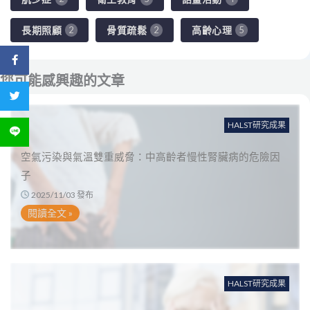
長期照顧
骨質疏鬆
高齡心理
2
2
5
分享到 Facebook
您可能感興趣的文章
分享到 Twitter
HALST研究成果
分享到 LINE
空氣污染與氣溫雙重威脅：中高齡者慢性腎臟病的危險因
子
2025/11/03 發布
閱讀全文 »
HALST研究成果