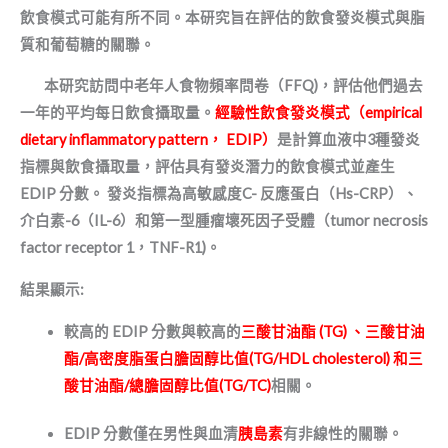
飲食模式可能有所不同。本
研究旨在評估的飲食發炎模式
與
脂
質和葡萄糖的關聯。
本研究訪問中老年人
食物頻率問卷（FFQ
)
，評
估他們過去
一年的平均每日飲食攝取量。
經驗性飲食發炎模式
（
empirical
dietary inflammatory pattern
，
EDIP
）
是
計算血液中
3種
發炎
指標
與
飲食攝取量
，評估
具有發炎潛力的
飲食模式
並產生
EDIP 分數。
發炎指標為高敏感度
C-
反應蛋白（
Hs-CRP
）、
介白素
-6
（
IL-6
）和第一型腫瘤壞死因子受體（
tumor necrosis
factor receptor 1
，
TNF-R1)
。
結果顯示
:
較高的 EDIP 分數與較高的
三酸甘油酯
(
TG
)
、
三酸甘油
酯
/
高密度脂蛋白膽固醇比值
(TG/HDL cholesterol)
和
三
酸甘油酯
/
總膽固醇
比值
(TG/TC)
相關
。
EDIP 分數
僅
在男性與血清
胰島素
有非線性的關聯。