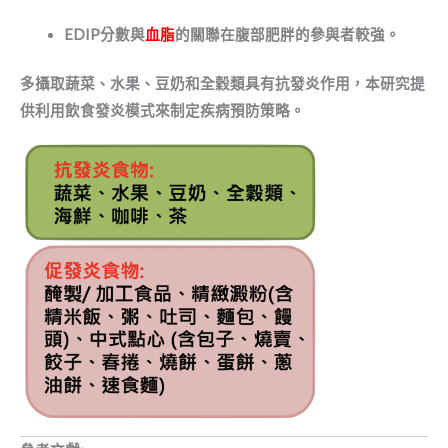
E
DIP分數與
血脂
的關聯
在
腹部肥胖
的參與者較強
。
多攝取
蔬菜、
水果、豆奶和全
穀
類
具有
抗發炎作用
，本研究提
供
利用飲食發炎模式來制定疾病預防策略。