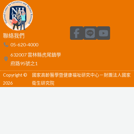
F
L
Y
聯絡我們
a
i
o
05-620-4000
c
n
u
632007 雲林縣虎尾鎮學
e
e
t
府路95號之1
b
u
Copyright ©
國家高齡醫學暨健康福祉研究中心－財團法人國家
o
b
2026
衛生研究院
o
e
k
-
f