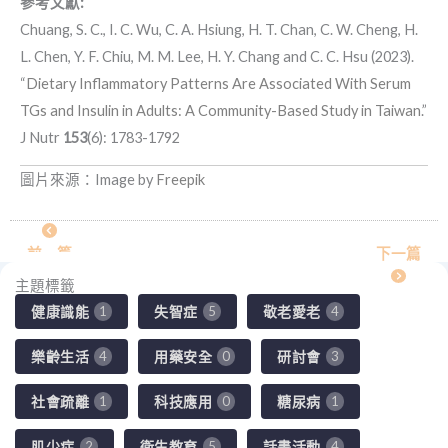
參考文獻:
Chuang, S. C., I. C. Wu, C. A. Hsiung, H. T. Chan, C. W. Cheng, H.
L. Chen, Y. F. Chiu, M. M. Lee, H. Y. Chang and C. C. Hsu (2023).
“
Dietary Inflammatory Patterns Are Associated With Serum
TGs and Insulin in Adults: A Community-Based Study in Taiwan
.”
J Nutr
153
(6): 1783-1792
圖片來源：Image by
Freepik
前一篇
下一篇
主題標籤
健康識能
失智症
敬老愛老
1
5
4
樂齡生活
用藥安全
研討會
4
0
3
社會疏離
科技應用
糖尿病
1
0
1
肌少症
衛生教育
話畫活動
2
5
4