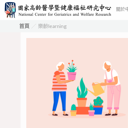
跳
關於
至
主
首頁
／
樂齡learning
要
內
容