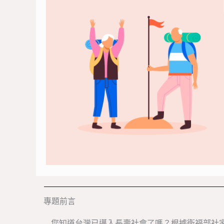
專題前言
您知道台灣已邁入長壽社會了嗎？根據衛福部社家署1