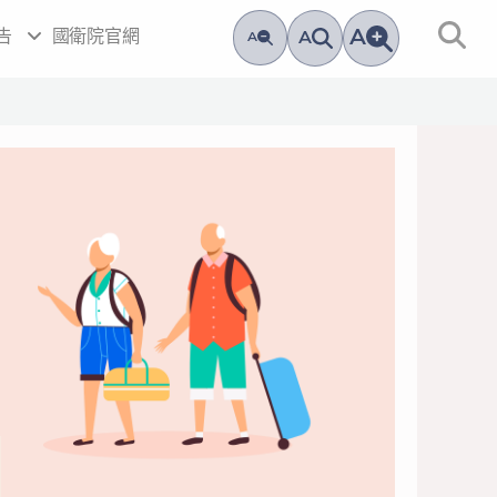
A
告
國衛院官網
A
A