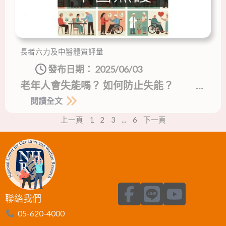
長者六力及中醫體質評量
發布日期：
2025/06/03
老年人會失能嗎？ 如何防止失能？ …
閱讀全文
上一頁
1
2
3
...
6
下一頁
F
L
Y
聯絡我們
a
i
o
05-620-4000
c
n
u