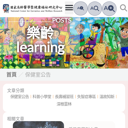
跳
A
A
A
至
POSTS
主
要
樂齡
內
learning
容
首頁
／
保健室公告
文章分類
保健室公告
︱
科普小學堂
︱
長壽補習班
︱
失智症專區
︱
溫故知新
︱
深根雲林
相關文章