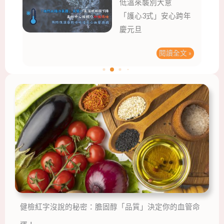
低溫來襲別大意
「護心3式」安心跨年
慶元旦
閱讀全文 »
頁
頁
頁
頁
面
面
面
面
健檢紅字沒說的秘密：膽固醇「品質」決定你的血管命