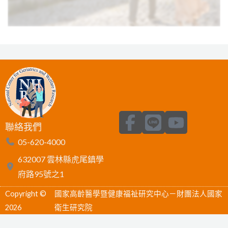
F
L
Y
聯絡我們
a
i
o
05-620-4000
c
n
u
632007 雲林縣虎尾鎮學
e
e
t
府路95號之1
b
u
Copyright ©
國家高齡醫學暨健康福祉研究中心－財團法人國家
o
b
2026
衛生研究院
o
e