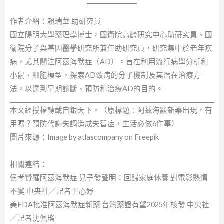
作者介紹：
賴瑞華 助研究員
國立陽明大學藥理學博士，國衛院高齡研究中心助研究員、國
衛院分子與基因醫學研究所兼任助研究員，研究集中於老年疾
病，尤其關注阿茲海默症（AD）。旨在利用流行病學分析和
小鼠、細胞模型，探索AD致病的分子機制及其潛在治療方
法，以達到早期診斷、預防和治療AD的目的。
本文經授權轉載自
銀天下
。（原標題：
阿茲海默新藥出現，有
用嗎？預防代謝失調造成失智症，生活必做6件事
）
圖片來源：
Image by atlascompany
on Freepik
相關連結：
侯孝賢罹阿茲海默症 兒子發聲明：回歸家庭休養 對電影熱情
不變
中央社／記者王心妤
美FDA批准阿茲海默症新藥 台灣藥證有望2025年核發
中央社
／記者沈佩瑤