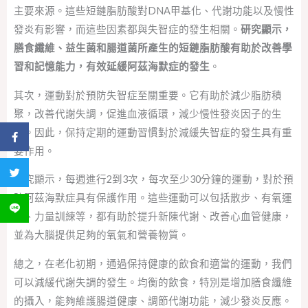
主要來源。這些短鏈脂肪酸對DNA甲基化、代謝功能以及慢性
發炎有影響，而這些因素都與失智症的發生相關。
研究顯示，
膳食纖維、益生菌和腸道菌所產生的短鏈脂肪酸有助於改善學
習和記憶能力，有效延緩阿茲海默症的發生
。
其次，運動對於預防失智症至關重要。它有助於減少脂肪積
聚，改善代謝失調，促進血液循環，減少慢性發炎因子的生
成。因此，保持定期的運動習慣對於減緩失智症的發生具有重
分享到 Facebook
要作用。
分享到 Twitter
研究顯示，每週進行2到3次，每次至少30分鐘的運動，對於預
防阿茲海默症具有保護作用。這些運動可以包括散步、有氧運
分享到 LINE
動、力量訓練等，都有助於提升新陳代謝、改善心血管健康，
並為大腦提供足夠的氧氣和營養物質。
總之，在老化初期，通過保持健康的飲食和適當的運動，我們
可以減緩代謝失調的發生。均衡的飲食，特別是增加膳食纖維
的攝入，能夠維護腸道健康、調節代謝功能，減少發炎反應。