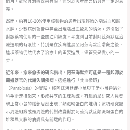
個月。雖然其治療效果有限，但對於患者而言仍具有一定的意
義。
然而，約有10-20%使用該藥物的患者出現輕微的腦溢血和腦
水腫，少數病例報告中甚至出現腦出血致死的情況，這引起了
對該藥物使用的一些關注和疑慮。考慮到目前對阿茲海默症治
療選項的有限性，特別是在疾病進展至阿茲海默症階段之後，
這項藥物仍然代表了治療上的重要進展，儘管只是微小的一
步。
近年來，愈來愈多的研究指出，阿茲海默症可能是一種起源於
周邊器官的代謝失調疾病
。透過進行「共血循環」
（Parabiosis）的實驗，將阿茲海默症小鼠與正常小鼠通過外
科手術連接起來，形成共享的生理系統，有趣的是研究人員發
現正常小鼠的腦部居然出現了類澱粉蛋白的堆積；這項研究顯
示周邊組織或是周邊的代謝改變對於阿茲海默症類澱粉蛋白的
堆積與大腦的病變具有關鍵的作用。