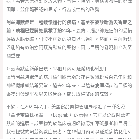
退，患者常常遇到對於人物、事件、時間、地點與物件的辨識
困難，並伴隨著認知思考、行為或性格的改變。
阿茲海默症是一種緩慢進行的疾病，甚至在被診斷為失智症之
前，病程已經開始累積了約20年
。最終，腦部神經細胞的受損
導致大腦萎縮，引發不可逆的認知退化過程。然而，目前仍缺
乏能夠有效治療阿茲海默症的藥物，因此早期的發現和介入至
關重要。
阿茲海默症新藥出現，18個月內可延緩惡化5個月
儘管阿茲海默症的病理檢測顯示腦部存在類澱粉蛋白老年斑和
神經纖維糾結等異常，過去20年來，以這些病理標誌為目標的
藥物研發幾乎都以失敗告終，或只取得微弱的成效。
不過，在2023年7月，美國食品藥物管理局核准了一種名為
「侖卡奈單株抗體」（Leqembi）的藥物，它可以延緩阿茲海
默症的進展。該藥物對於臨床前期輕微認知障礙患者和早期症
狀較輕微的阿茲海默症患者，在18個月內可以延緩病情惡化5