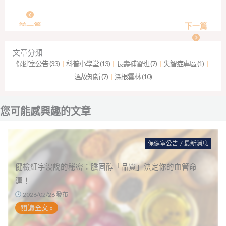
前一篇
下一篇
文章分類
保健室公告 (33)
︱
科普小學堂 (13)
︱
長壽補習班 (7)
︱
失智症專區 (1)
︱
溫故知新 (7)
︱
深根雲林 (10)
您可能感興趣的文章
保健室公告
/
最新消息
健檢紅字沒說的秘密：膽固醇「品質」決定你的血管命
運！
2026/02/26 發布
閱讀全文 »