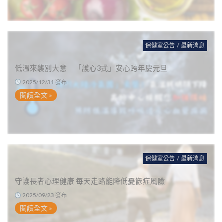
保健室公告
/
最新消息
低溫來襲別大意 「護心3式」安心跨年慶元旦
2025/12/31 發布
閱讀全文 »
保健室公告
/
最新消息
守護長者心理健康 每天走路能降低憂鬱症風險
2025/09/23 發布
閱讀全文 »