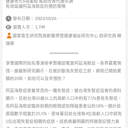
健康老化6項重點 幫助改善代謝失調
有效延緩阿茲海默症的預防策略
發布日期：
2023/10/26
瀏覽人次： 1,749
國家衛生研究院高齡醫學暨健康福祉研究中心 助研究員 賴
瑞華
享譽國際的知名導演侯孝賢確認罹患阿茲海默症，各界震驚惋
惜。據最新研究顯示，在被診斷為失智症之前，病程已開始累
積約20年。如何可以及早預防？
阿茲海默症是最常見的一種失智症，據台灣失智症協會的資料
顯示，目前台灣65歲以上的高齡人口中約有7.5%患有失智症，
而阿茲海默症臨床前期的輕微認知障礙患者佔約18%。總計這
兩個數字相當於25.5%，意味著目前台灣每4位高齡人口中就有
1位出現失智症相關的症狀。該疾病最明顯的特徵是記憶力衰