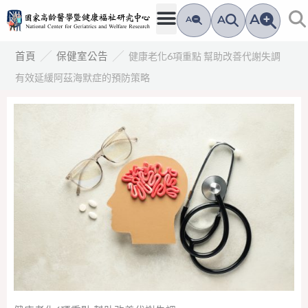
跳
A
A
A
至
主
／
／
健康老化6項重點 幫助改善代謝失調
首頁
保健室公告
要
有效延緩阿茲海默症的預防策略
內
容