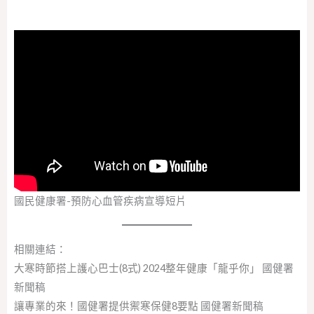
國民健康署-預防心血管疾病宣導短片
相關連結：
大寒時節搭上護心巴士(8式) 2024整年健康「龍乎你」
國健署
新聞稿
讓專業的來！國健署提供禦寒保健8要點
國健署新聞稿