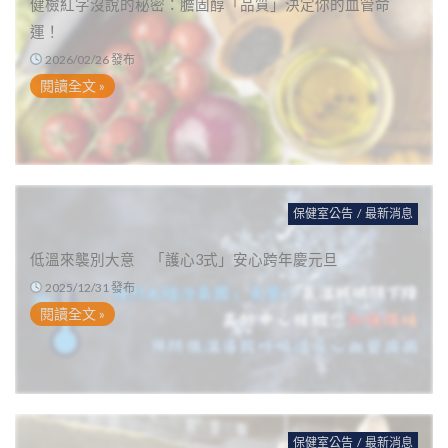
健檢紅字沒說的秘密：膽固醇「品質」決定你的血管命
運！
2026/02/26 發布
閱讀全文 »
保健室公告
/
最新消息
低溫來襲別大意 「護心3式」安心跨年慶元旦
2025/12/31 發布
閱讀全文 »
保健室公告
/
最新消息