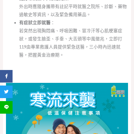
外出時應隨身攜帶有註記平時就醫之院所、診斷、藥物
過敏史等資訊，以及緊急備用藥品。
有症狀立即就醫
：
若突然出現胸悶痛、呼吸困難、冒冷汗等心肌梗塞症
狀，或發生臉歪、手垂、大舌頭等中風徵兆，立即打
119由專業救護人員提供緊急送醫，三小時內迅速就
醫，把握黃金治療期。
分享到 Facebook
分享到 Twitter
分享到 LINE