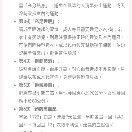
需「充分熱身」，避免在低溫的大清早外出運動，或天
冷時改採室內的運動。
第3式「充足睡眠」
：
養成早睡晚起的習慣，成人每日需要睡足7-9小時；若
家中有嬰幼兒，則應注意保持正確的睡姿及室內通風，
可使用睡袋型睡衣，或以包巾包裹幫助孩子保暖，並切
記將手臂露出，避免蓋住臉部。
第4式「拒菸節酒」
：
吸菸會讓血壓、血脂升高，對心血管造成不良影響，另
建議以茶或水代替酒，身體更輕鬆無負擔。
第5式「適當腰圍」
：
肥胖容易引起三高，男性腰圍應小於90公分、女性腰圍
應小於80公分。
第6式「預防高血壓」
：
牢記「722」口訣，連續7天量測、早晚各量一回（共2
回）、每回量「2」次取平均值，建議的血壓值＜