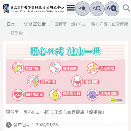
跳
A
A
A
至
主
／
／
國健署「護心8式」-暖心守護心血管健康
首頁
保健室公告
要
「龍乎你」
內
容
國健署「護心8式」-暖心守護心血管健康「龍乎你」
發布日期：
2024/01/26