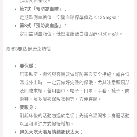
140/90 mmHg。
第7式「預防高血糖」
：
定期監測血糖值，空腹血糖標準值為＜126 mg/dl。
第8式「預防高血脂」
：
定期監測血脂值，低密度脂蛋白膽固醇<160 mg/dl。
禦寒8要點 健康免煩惱
要保暖
：
居家臥室、衛浴與客廳要做好防寒與安全措施。處在低
溫或外出時，一定要做好完整的保暖，尤其注意頭頸部
及四肢末端，善用圍巾、帽子、口罩、手套、襪子、防
滑鞋，及多層次保暖衣物等，方便穿脫。
要暖身
：
剛起床後的活動勿過於急促；先補充溫開水；身體活動
以溫和漸進方式慢慢增加。
避免大吃大喝及情緒起伏太大
：