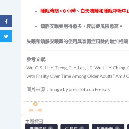
睡眠時間 > 8 小時
、
白天嗜睡
和
睡眠呼吸中
分享到 Facebook
鎮靜
安
眠藥
用得愈多，衰弱症風險愈高
。
分享到 Twitter
失眠和鎮靜
安
眠藥的使用與
衰弱症風險
的增加相關
參考文獻:
Wu, C. S., H. Y. Tseng, C. Y. Lee, I. C. Wu, H. Y. Chang,
with Frailty Over Time Among Older Adults
.” Am J 
圖片來源：
Image by pressfoto
on Freepik
前一篇
主題標籤
健康識能
失智症
敬老愛老
1
5
4