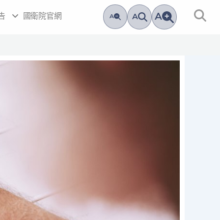
A
告
國衛院官網
A
A