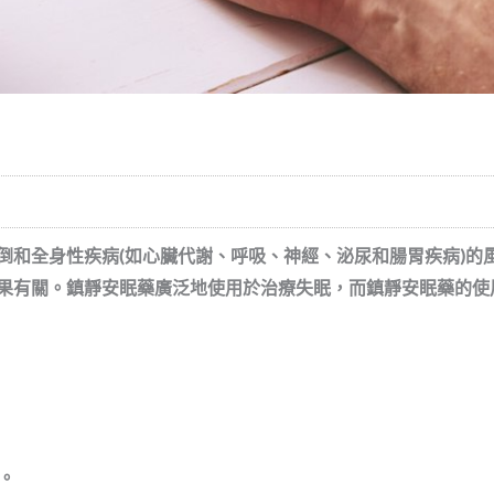
倒和全身性疾病
(
如心臟代謝、呼吸、神經、泌尿和腸胃疾病
)
的
果有關。
鎮靜
安
眠藥
廣泛地使用於治療失眠，而
鎮靜
安
眠藥
的使
。