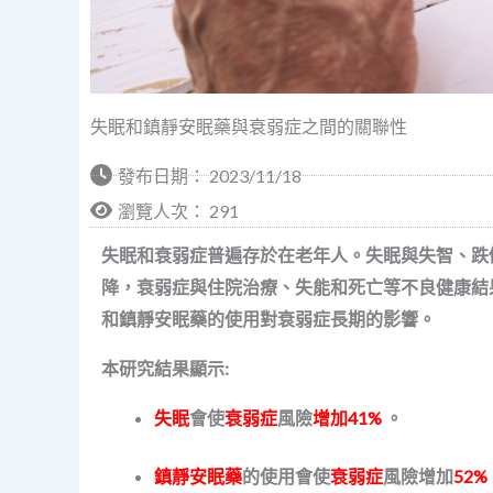
失眠和鎮靜安眠藥與衰弱症之間的關聯性
發布日期：
2023/11/18
瀏覽人次： 291
失眠和衰弱
症
普遍存
於
在老年人。
失眠
與失智、跌
降，衰弱症與住院治療、失能和死亡等不良健康結
和鎮靜
安
眠藥
的
使用對衰弱
症長期
的影響。
本研究結果顯示
:
失眠
會使
衰弱症
風險
增加
41%
。
鎮靜
安
眠藥
的
使用
會使
衰弱症
風險
增加
52%