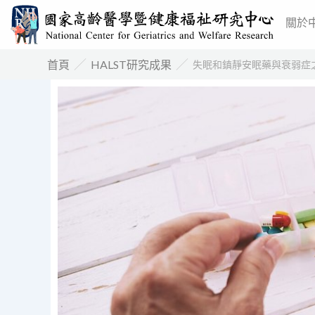
跳
關於
至
主
／
／
首頁
HALST研究成果
失眠和鎮靜安眠藥與衰弱症
要
內
容