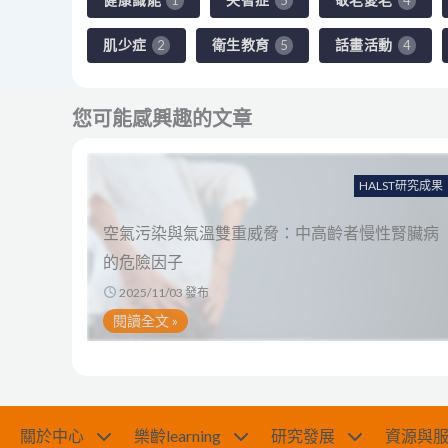
肌少症
衛生教育
話畫活動
2
5
4
您可能感興趣的文章
HALST研究成果
空氣污染與氣溫雙重威脅：中高齡者慢性腎臟病
的危險因子
2025/11/03 發布
閱讀全文 »
關於中心
樂齡learning
研究發展
資源與