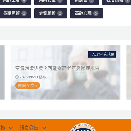
長期照顧
骨質疏鬆
高齡心理
2
2
5
HALST研究成果
空氣污染與發炎可能提高老年憂鬱症風險
2025/08/21 發布
閱讀全文 »
服務
訊息公告