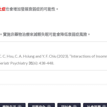
止症
也
會
增加
發展衰弱症
的可能性。
。實施非藥物治療來減輕失眠可能會降低
衰弱症風險
。
 C. C. Hsu, C. A. Hsiung and Y. F. Chiu (2023). “
Interactions of Inso
Geriatr Psychiatry
31
(6): 438-448.
樂齡生活
用藥安全
研討會
社會疏離
4
0
3
1