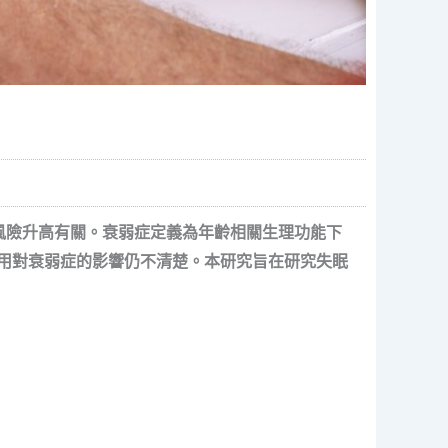
風險升高有關。
衰弱症
定義為年齡相關生理功能下
用對
衰弱
症
的影響
仍不清楚。
本研究旨在
研究
失眠