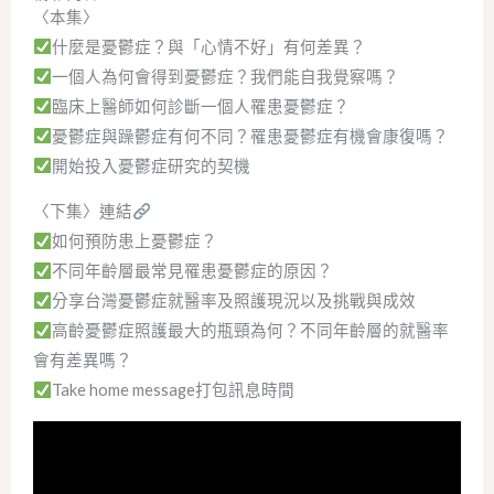
〈本集〉
什麼是憂鬱症？與「心情不好」有何差異？
一個人為何會得到憂鬱症？我們能自我覺察嗎？
臨床上醫師如何診斷一個人罹患憂鬱症？
憂鬱症與躁鬱症有何不同？罹患憂鬱症有機會康復嗎？
開始投入憂鬱症研究的契機
〈下集〉
連結
如何預防患上憂鬱症？
不同年齡層最常見罹患憂鬱症的原因？
分享台灣憂鬱症就醫率及照護現況以及挑戰與成效
高齡憂鬱症照護最大的瓶頸為何？不同年齡層的就醫率
會有差異嗎？
Take home message打包訊息時間