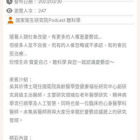
發布日期：
2023/03/30
瀏覽人次： 247
國家衛生研究院Podcast 聽科學
隨著人類社會改變，有更多的人罹患憂鬱症…
但很多人並不自覺，而有的人會忽略或不承認、有的會抗
拒治療…
珍惜生命 寶愛自己，聽科學 與您一起認識憂鬱症～
來賓介紹：
吳其炘博士現任國衛院高齡醫學暨健康福祉研究中心副研
究員級主治醫師，主要研究領域在老年醫學研究、精神病
學流行病學及人工智慧，同時也是一位臨床的心身醫學科
醫師。本集吳醫師將與大家分享關於憂鬱症議題上的研究
發現。
精彩內容：