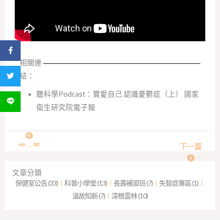
分享到 Facebook
相關連
結：
分享到 Twitter
聽科學Podcast：寶愛自己 認識憂鬱症（上）
國家
分享到 LINE
衛生研究院電子報
前一篇
下一篇
文章分類
保健室公告 (33)
︱
科普小學堂 (13)
︱
長壽補習班 (7)
︱
失智症專區 (1)
︱
溫故知新 (7)
︱
深根雲林 (10)