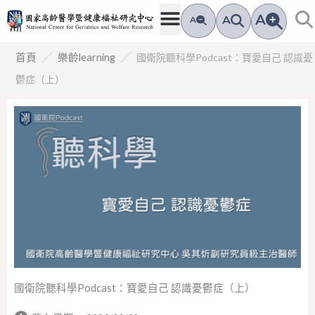
跳
A
A
A
至
主
／
／
國衛院聽科學Podcast：寶愛自己 認識憂
首頁
樂齡learning
要
鬱症（上）
內
容
國衛院聽科學Podcast：寶愛自己 認識憂鬱症（上）