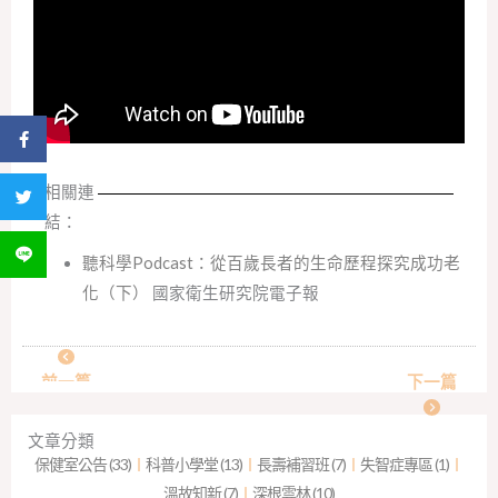
分享到 Facebook
相關連
分享到 Twitter
結：
分享到 LINE
聽科學Podcast：從百歲長者的生命歷程探究成功老
化（下）
國家衛生研究院電子報
前一篇
下一篇
文章分類
保健室公告 (33)
︱
科普小學堂 (13)
︱
長壽補習班 (7)
︱
失智症專區 (1)
︱
溫故知新 (7)
︱
深根雲林 (10)