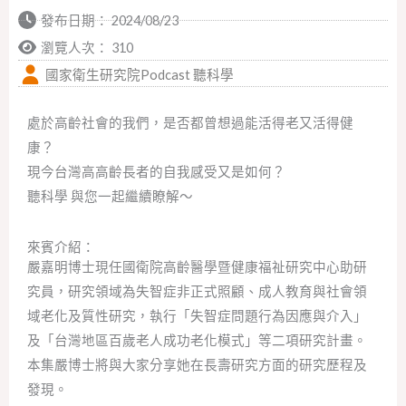
發布日期：
2024/08/23
瀏覽人次： 310
國家衛生研究院Podcast 聽科學
處於高齡社會的我們，是否都曾想過能活得老又活得健
康？
現今台灣高高齡長者的自我感受又是如何？
聽科學 與您一起繼續瞭解～
來賓介紹：
嚴嘉明博士現任國衛院高齡醫學暨健康福祉研究中心助研
究員，研究領域為失智症非正式照顧、成人教育與社會領
域老化及質性研究，執行「失智症問題行為因應與介入」
及「台灣地區百歲老人成功老化模式」等二項研究計畫。
本集嚴博士將與大家分享她在長壽研究方面的研究歷程及
發現。