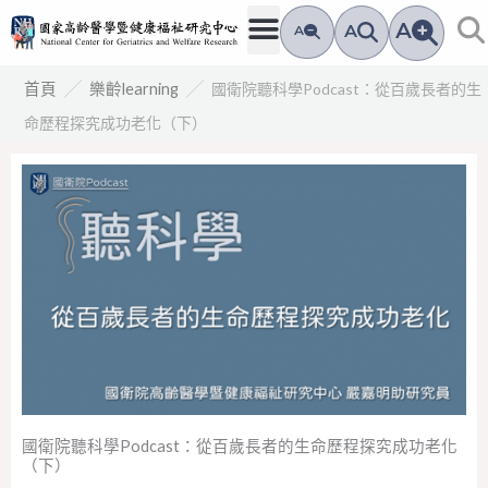
跳
A
A
A
至
主
／
／
國衛院聽科學Podcast：從百歲長者的生
首頁
樂齡learning
要
命歷程探究成功老化（下）
內
容
國衛院聽科學Podcast：從百歲長者的生命歷程探究成功老化
（下）