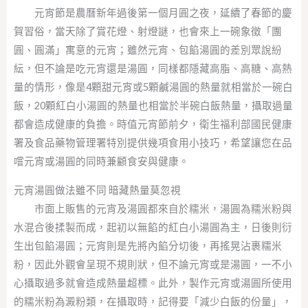
元宵節是農曆新年過後第一個月圓之夜，延續了春節的慶
賀習俗，當天除了賞花燈、射燈謎，也會來上一碗象徵「團
圓、圓滿」寓意的元宵；雖然元宵、包餡湯圓的差別眾說紛
紜，但不論是吃元宵還是湯圓，同樣都隱藏高脂、高糖、高熱
量的情形，像是4顆甜元宵或5顆鹹湯圓的熱量就相當於一碗白
飯，20顆紅白小湯圓的熱量也相當於半碗白飯熱量，攝取過量
都會造成健康的負擔。時值元宵節前夕，衛生福利部國民健康
署及食品藥物管理署特別提供幾項食用小技巧，希望讓您在品
嚐元宵或湯圓的同時兼顧食安與健康。
元宵湯圓做法雖不同 暗藏熱量莫忽視
市面上販售的元宵及湯圓都來自於糯米，湯圓為糯米粉與
水混合後揉製而成，起初以無餡的紅白小湯圓為主，日後則衍
生出包餡湯圓；元宵則是先將內餡分切後，再搖晃沾裹糯米
粉，因此外觀會呈現不規則狀，但不論元宵或是湯圓，一不小
心攝取過多就會造成熱量超標。此外，製作元宵或湯圓所使用
的糯米粉為澱粉類，在攝取時，記得要「減少白飯的份量」，