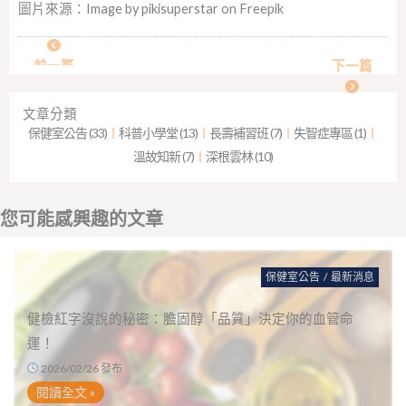
圖片來源：
Image by pikisuperstar
on Freepik
前一篇
下一篇
文章分類
保健室公告 (33)
︱
科普小學堂 (13)
︱
長壽補習班 (7)
︱
失智症專區 (1)
︱
溫故知新 (7)
︱
深根雲林 (10)
您可能感興趣的文章
保健室公告
/
最新消息
健檢紅字沒說的秘密：膽固醇「品質」決定你的血管命
運！
2026/02/26 發布
閱讀全文 »