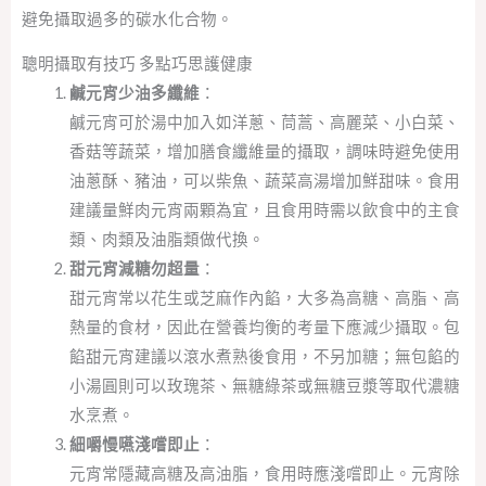
避免攝取過多的碳水化合物。
聰明攝取有技巧 多點巧思護健康
鹹元宵少油多纖維
：
鹹元宵可於湯中加入如洋蔥、茼蒿、高麗菜、小白菜、
香菇等蔬菜，增加膳食纖維量的攝取，調味時避免使用
油蔥酥、豬油，可以柴魚、蔬菜高湯增加鮮甜味。食用
建議量鮮肉元宵兩顆為宜，且食用時需以飲食中的主食
類、肉類及油脂類做代換。
甜元宵減糖勿超量
：
甜元宵常以花生或芝麻作內餡，大多為高糖、高脂、高
熱量的食材，因此在營養均衡的考量下應減少攝取。包
餡甜元宵建議以滾水煮熟後食用，不另加糖；無包餡的
小湯圓則可以玫瑰茶、無糖綠茶或無糖豆漿等取代濃糖
水烹煮。
細嚼慢嚥淺嚐即止
：
元宵常隱藏高糖及高油脂，食用時應淺嚐即止。元宵除