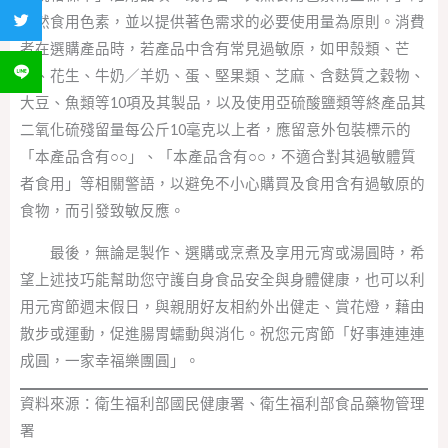
分享到 Twitter
天然食用色素，並以提供著色需求的必要使用量為原則。消費
者在選購產品時，若產品中含有常見過敏原，如甲殼類、芒
分享到 LINE
果、花生、牛奶／羊奶、蛋、堅果類、芝麻、含麩質之穀物、
大豆、魚類等10項及其製品，以及使用亞硫酸鹽類等終產品其
二氧化硫殘留量每公斤10毫克以上者，應留意外包裝標示的
「本產品含有○○」、「本產品含有○○，不適合對其過敏體質
者食用」等相關警語，以避免不小心購買及食用含有過敏原的
食物，而引發致敏反應。
最後，無論是製作、選購或烹煮及享用元宵或湯圓時，希
望上述技巧能幫助您守護自身食品安全與身體健康，也可以利
用元宵節週末假日，與親朋好友相約外出健走、賞花燈，藉由
散步或運動，促進腸胃蠕動與消化。祝您元宵節「好事連連連
成圓，一家幸福樂團圓」。
資料來源：衛生福利部國民健康署、衛生福利部食品藥物管理
署