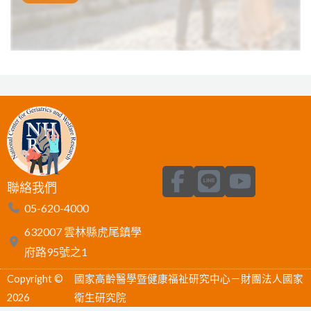
F
L
Y
聯絡我們
a
i
o
05-620-4000
c
n
u
632007 雲林縣虎尾鎮學
e
e
t
府路95號之1
b
u
Copyright ©
國家高齡醫學暨健康福祉研究中心－財團法人國家
o
b
2026
衛生研究院
o
e