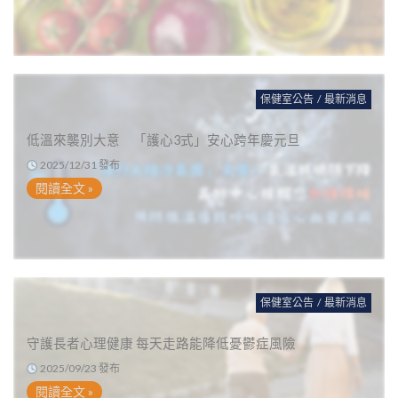
保健室公告
/
最新消息
低溫來襲別大意 「護心3式」安心跨年慶元旦
2025/12/31 發布
閱讀全文 »
保健室公告
/
最新消息
守護長者心理健康 每天走路能降低憂鬱症風險
2025/09/23 發布
閱讀全文 »