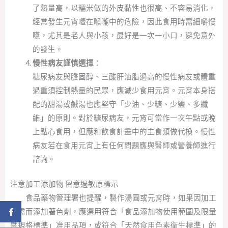
了熱量高，以糯米做的外皮黏性也很高、不容易消化，
經常發生元宵噎在喉嚨中的危險，因此食用時需細嚼慢
嚥，尤其是老人與小孩，最好是一次一小口，避免意外
的發生。
慢性病友謹慎選擇
：
糖尿病友與膽固醇、三酸肝油脂過高的慢性病友或體重
過重須控制熱量的民眾，應減少食用元宵。元宵本身搭
配的甜湯或鹹湯也應堅守「少油、少糖、少鹽、多纖
維」的原則。對於糖尿病友，元宵可當作一次午點或晚
上點心食用，但應和飲食計畫中的主食類做代換。慢性
病友若在食用元宵上有任何問題應與醫師或營養師進行
諮詢。
注意加工添加物 留意過敏原標示
食品藥物管理署也提醒，製作湯圓或元宵時，如果因加工
所需而添加著色劑，應選用符合「食品添加物使用範圍及限量
分享到 Facebook
暨規格標準」准用品項，或符合「天然食用色素衛生標準」的