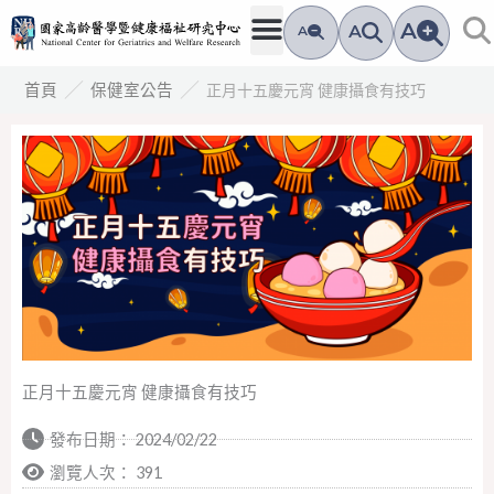
跳
A
A
A
至
主
／
／
正月十五慶元宵 健康攝食有技巧
首頁
保健室公告
要
內
容
正月十五慶元宵 健康攝食有技巧
發布日期：
2024/02/22
瀏覽人次： 391