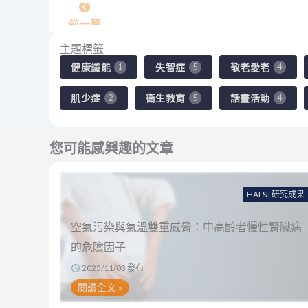
前一篇
主題標籤
健康識能
失智症
敬老愛老
1
5
4
肌少症
衛生教育
話畫活動
2
5
4
您可能感興趣的文章
HALST研究成果
空氣污染與氣溫雙重威脅：中高齡者慢性腎臟病
的危險因子
2025/11/03 發布
閱讀全文 »