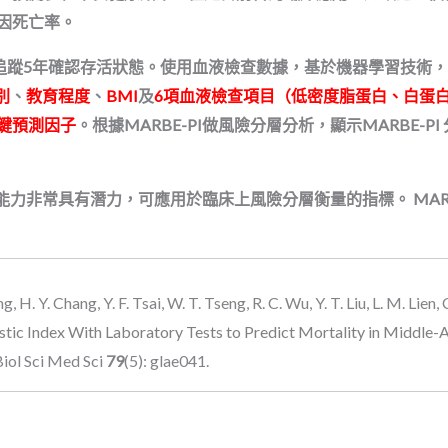
因死亡率。
ort），追蹤5年確認存活狀態。使用血液檢查數據，基於機器學習
別
、
教育程度
、
BMI
及
6項血液檢查項目（低密度脂蛋白、白蛋白
鍵預測因子
。根據MARBE-PI做風險分層分析，顯示MARBE
的能力非常具有潛力，可應用於臨床上風險分層衡量的指標。 MAR
g, H. Y. Chang, Y. F. Tsai, W. T. Tseng, R. C. Wu, Y. T. Liu, L. M. Lien
stic Index With Laboratory Tests to Predict Mortality in Middle
Biol Sci Med Sci
79
(5): glae041.