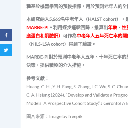
種基於機器學習的預後指標，用於預測老年人的全
本研究納入5,663名中老年人（HALST coh
MARBE-PI
。利用逐步邏輯回歸，推算出
年齡
、
性
分享到 Facebook
應蛋白和肌酸酐）
可作為
中老年人五年死亡率的關
（NILS-LSA cohort）得到了驗證。
分享到 Twitter
MARBE-PI對於預測中老年人五年、十年死亡率
決策，提供積極的介入措施。
參考文獻：
Huang, C. H., Y. H. Fang, S. Zhang, I. C. Wu, S. C. Chuan
C. A. Hsiung (2024). “
Develop and Validate a Progno
Models: A Prospective Cohort Study
.” J Gerontol A 
圖片來源：
Image by freepik