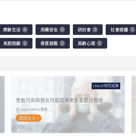
樂齡生活
用藥安全
研討會
社會疏離
4
0
3
1
長期照顧
骨質疏鬆
高齡心理
2
2
5
HALST研究成果
空氣污染與發炎可能提高老年憂鬱症風險
2025/08/21 發布
閱讀全文 »