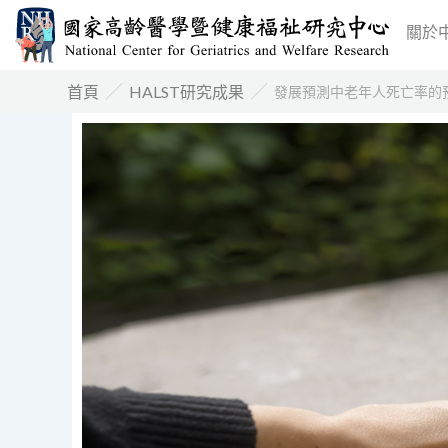
跳
關於
至
主
／
／
首頁
HALST研究成果
發展預測中老年人死亡率的
要
內
容