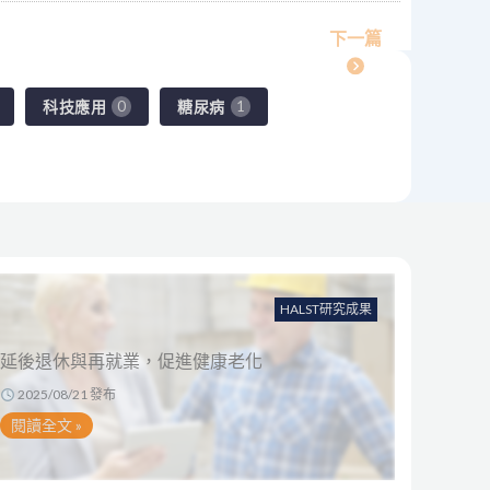
下一篇
科技應用
糖尿病
0
1
HALST研究成果
延後退休與再就業，促進健康老化
2025/08/21 發布
閱讀全文 »