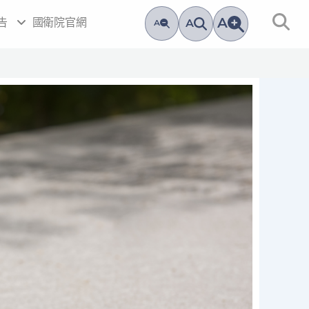
A
告
國衛院官網
A
A