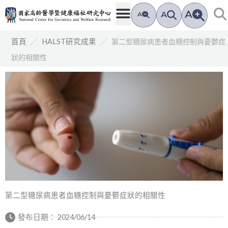
跳
A
A
A
至
主
／
／
第二型糖尿病患者血糖控制與憂鬱症
首頁
HALST研究成果
要
狀的相關性
內
容
第二型糖尿病患者血糖控制與憂鬱症狀的相關性
發布日期：
2024/06/14