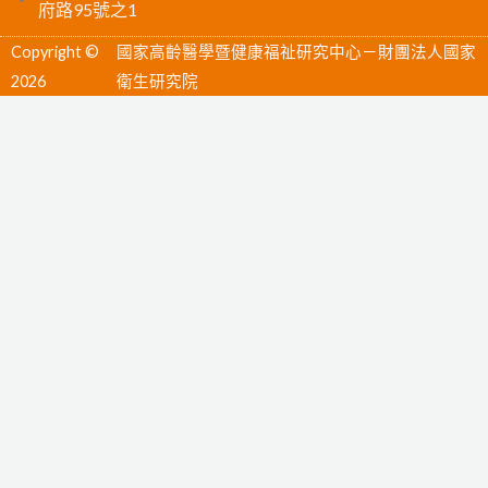
府路95號之1
b
u
Copyright ©
國家高齡醫學暨健康福祉研究中心－財團法人國家
o
b
2026
衛生研究院
o
e
k
-
f