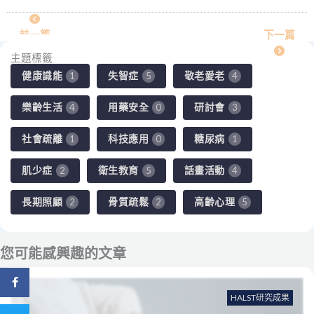
前一篇
下一篇
主題標籤
健康識能
失智症
敬老愛老
1
5
4
樂齡生活
用藥安全
研討會
4
0
3
社會疏離
科技應用
糖尿病
1
0
1
肌少症
衛生教育
話畫活動
2
5
4
長期照顧
骨質疏鬆
高齡心理
2
2
5
您可能感興趣的文章
分享到 Facebook
HALST研究成果