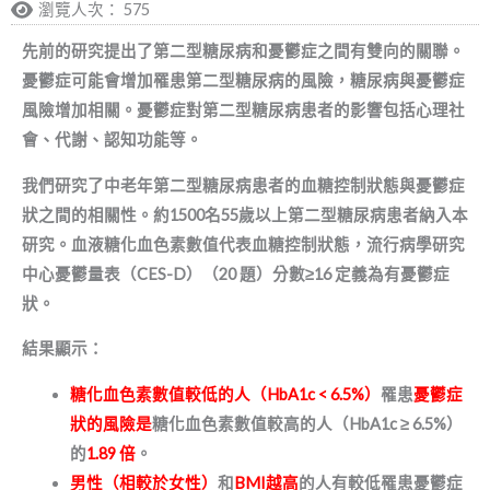
瀏覽人次： 575
先前的研究提出了第二型糖尿病和憂鬱症之間有雙向的關聯。
憂鬱症可能會增加罹患第二型糖尿病的風險，糖尿病與憂鬱症
風險增加相關。憂鬱症對第二型糖尿病患者的影響包括心理社
會、代謝、認知功能等。
我們研究了中老年第二型糖尿病患者的血糖控制狀態與憂鬱症
狀之間的相關性。約1500名55歲以上第二型糖尿病患者納入本
研究。血液糖化血色素數值代表血糖控制狀態，流行病學研究
中心憂鬱量表（CES-D）（20 題）分數≥16 定義為有憂鬱症
狀。
結果顯示：
糖化血色素數值較低的人（HbA1c < 6.5%）
罹患
憂鬱症
狀的風險是
糖化血色素數值較高的人（HbA1c ≥ 6.5%）
的
1.89 倍
。
男性（相較於女性）
和
BMI越高
的人有較低罹患憂鬱症