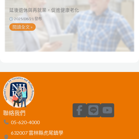
延後退休與再就業，促進健康老化
2025/08/21 發布
閱讀全文 »
F
L
Y
聯絡我們
a
i
o
05-620-4000
c
n
u
632007 雲林縣虎尾鎮學
e
e
t