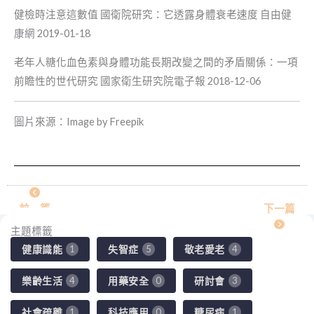
健檢時注意這數值 國衛院研究：它透露身體衰老速度
自由健
康網 2019-01-18
老年人糖化血色素與身體功能長期改變之間的矛盾關係：一項
前瞻性的世代研究
國家衛生研究院電子報 2018-12-06
圖片來源：Image by
Freepik
前一篇
下一篇
主題標籤
健康識能
失智症
敬老愛老
1
5
4
樂齡生活
用藥安全
研討會
4
0
3
社會疏離
科技應用
糖尿病
1
0
1