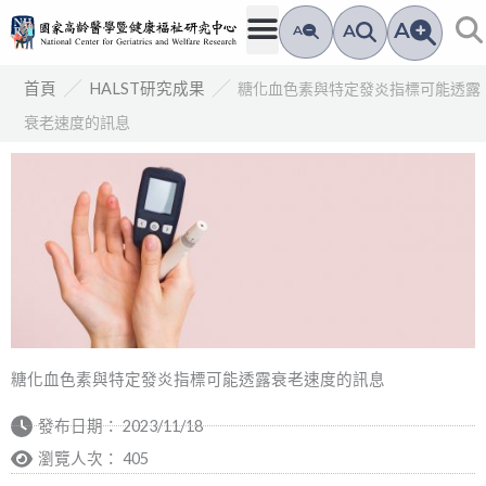
跳
A
A
A
至
主
／
／
糖化血色素與特定發炎指標可能透露
首頁
HALST研究成果
要
衰老速度的訊息
內
容
糖化血色素與特定發炎指標可能透露衰老速度的訊息
發布日期：
2023/11/18
瀏覽人次： 405