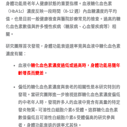
身體功能是老年人健康狀態的重要指標。血液糖化血色素
（
HbA1c
）濃度反映一段時間（
8-12
週）內血糖濃度的平均
值，也是目前一般健康檢查與醫院診療常見的檢查。過高的糖
化血色素數值與許多慢性疾病（糖尿病、心血管疾病等）相
關。
研究團隊首次發現，身體功能衰退速率竟與血液中糖化血色素
濃度有關：
血液中
糖化血色素濃度
過低
或
過高
時，身體功能
易
隨年
齡增長而
變差
。
偏低的糖化血色素濃度與衰老的相關性是本研究特別的
發現。當研究團隊進一步檢視這群糖化血色素濃度偏低
的中老年人時，發現許多人的血液中竟含有高量的特定
發炎物質
–
可溶性白細胞介素
6
受體。這群糖化血色素
數值偏低且可溶性白細胞介素
6
受體偏高的研究參與
者，身體功能衰退的速率尤其快。