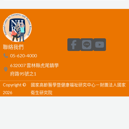
F
L
Y
聯絡我們
a
i
o
05-620-4000
c
n
u
632007 雲林縣虎尾鎮學
e
e
t
府路95號之1
b
u
Copyright ©
國家高齡醫學暨健康福祉研究中心－財團法人國家
o
b
2026
衛生研究院
o
e
k
-
f