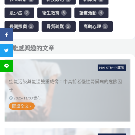
肌少症
衛生教育
話畫活動
2
5
4
長期照顧
骨質疏鬆
高齡心理
2
2
5
分享到 Facebook
您可能感興趣的文章
分享到 Twitter
分享到 LINE
HALST研究成果
空氣污染與氣溫雙重威脅：中高齡者慢性腎臟病的危險因
子
2025/11/03 發布
閱讀全文 »