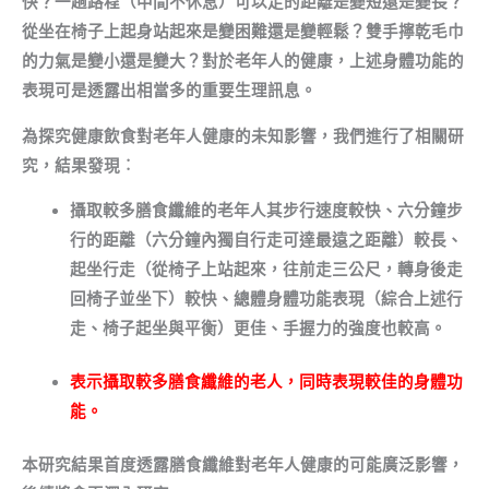
快？一趟路程（中間不休息）可以走的距離是變短還是變長？
從坐在椅子上起身站起來是變困難還是變輕鬆？雙手擰乾毛巾
的力氣是變小還是變大？對於老年人的健康，上述身體功能的
表現可是透露出相當多的重要生理訊息。
為探究健康飲食對老年人健康的未知影響，我們進行了相關研
究，結果發現
︰
攝取較多膳食纖維的老年人其步行速度較快、六分鐘步
行的距離（六分鐘內獨自行走可達最遠之距離）較長、
起坐行走（從椅子上站起來，往前走三公尺，轉身後走
回椅子並坐下）較快、總體身體功能表現（綜合上述行
走、椅子起坐與平衡）更佳、手握力的強度也較高。
表示
攝取較多膳食纖維的老人，同時表現較佳的身體功
能。
本研究結果首度透露膳食纖維對老年人健康的可能廣泛影響，