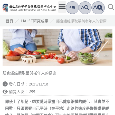
跳
A
A
A
至
主
／
／
膳食纖維攝取量與老年人的健康
首頁
HALST研究成果
要
內
容
膳食纖維攝取量與老年人的健康
發布日期：
2023/11/18
瀏覽人次： 355
即使上了年紀，想要隨時掌握自己健康細微的變化，其實並不
困難，只須觀察自己平時（在平地）走路的速度是變慢還是變