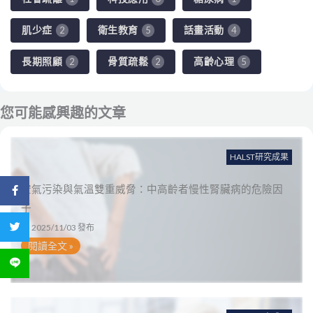
肌少症
衛生教育
話畫活動
2
5
4
長期照顧
骨質疏鬆
高齡心理
2
2
5
您可能感興趣的文章
HALST研究成果
空氣污染與氣溫雙重威脅：中高齡者慢性腎臟病的危險因
分享到 Facebook
子
分享到 Twitter
2025/11/03 發布
閱讀全文 »
分享到 LINE