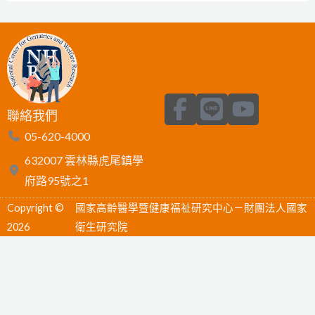
F
L
Y
聯絡我們
a
i
o
05-620-4000
c
n
u
632007 雲林縣虎尾鎮學
e
e
t
府路95號之1
b
u
Copyright ©
國家高齡醫學暨健康福祉研究中心－財團法人國家
o
b
2026
衛生研究院
o
e
k
-
f