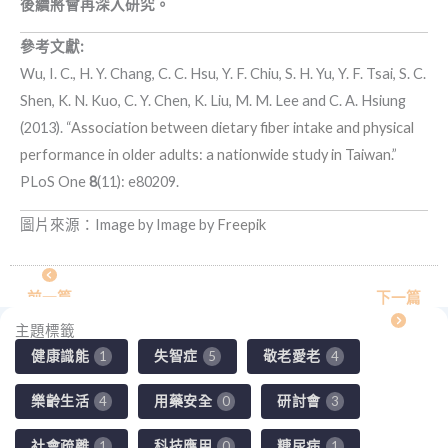
後續將會再深入研究。
參考文獻:
Wu, I. C., H. Y. Chang, C. C. Hsu, Y. F. Chiu, S. H. Yu, Y. F. Tsai, S. C.
Shen, K. N. Kuo, C. Y. Chen, K. Liu, M. M. Lee and C. A. Hsiung
(2013). “
Association between dietary fiber intake and physical
performance in older adults: a nationwide study in Taiwan.
”
PLoS One
8
(11): e80209.
圖片來源：Image by Image by
Freepik
前一篇
下一篇
主題標籤
健康識能
失智症
敬老愛老
1
5
4
樂齡生活
用藥安全
研討會
4
0
3
社會疏離
科技應用
糖尿病
1
0
1