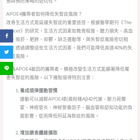
預與預防策略的迫切性。
APOE4攜帶者如何降低失智症風險？
改善生活方式是延緩失智症的重要途徑。根據醫學期刊《The
Lancet》的研究，生活方式因素如教育程度、聽力損失、高血
分享到 Facebook
壓、吸菸、肥胖、抑鬱、缺乏運動等，與失智症風險密切相
關。透過調整這些生活方式因素，我們可能降低高達40%的失
分享到 Twitter
智症風險。
分享到 LINE
作為APOE4基因的攜帶者，積極改變生活方式能顯著降低罹
患失智症的風險。以下幾點值得特別注意：
養成規律運動習慣
運動可以減輕APOE4對澱粉樣Aβ42代謝、壓力荷爾
蒙、神經發炎、神經營養因子、腦血管和認知功能的負
面影響，從而降低阿茲海默症的風險。
增加膳食纖維攝取