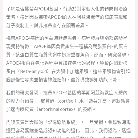
了解是否攜帶APOE4基因，有助於制定個人化的預防與治療
策略。這是因為攜帶APOE4的人在阿茲海默症的臨床表現和
分子機制上，與非攜帶者存在顯著差異。
攜帶APOE4基因的阿茲海默症患者，病程發展與腦部病變呈
現獨特特徵。APOE基因負責產生一種稱為載脂蛋白E的蛋白
質，該蛋白質在脂質代謝中扮演重要角色。然而，研究發現，
APOE4蛋白在老化過程中會加速老化的過程，導致β-澱粉樣
蛋白（Beta-amyloid）在大腦中加速累積，這些累積物會引起
腦部慢性發炎並損害神經細胞，最終導致認知功能下降。
我們的研究發現，攜帶APOE4基因的早期阿茲海默症人體內
的壓力荷爾蒙──皮質醇（cortisol）水平顯著升高，這狀態會
加速內嗅皮質（entorhinal cortex）的萎縮。
內嗅皮質是大腦的「記憶導航系統」，一旦受損，會導致海馬
迴更容易萎縮並造成認知功能的退化。因此，我們認為，透過