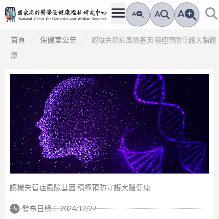
跳
A
A
A
至
主
／
／
認識失智症風險基因 積極預防守護大腦健
首頁
保健室公告
要
康
內
容
認識失智症風險基因 積極預防守護大腦健康
發布日期：
2024/12/27