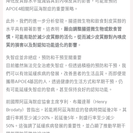
降低皮質醇水平或減弱其對內嗅皮質的影響，可能是預防
APOE4相關阿茲海默症的重要策略。
此外，我們的進一步分析發現，腸道微生物和飲食對皮質醇的
水平具有顯著影響。這表明，
藉由調整腸道微生物或飲食習
慣，可能有助於減少皮質醇的活化，從而減少皮質醇對內嗅皮
質的損害以及對認知功能退化的影響
。
失智症並非絕症，預防和干預至關重要
目前雖然無法完全治癒失智症，但透過積極的預防和干預，我
們可以有效延緩疾病的發展，改善患者的生活品質。而即便是
攜帶APOE4基因的人，透過健康的生活方式和早期干預，仍
有可能延緩失智症的發病，甚至保持良好的認知功能。
前國際阿茲海默症協會主席亨利．布羅達蒂（Henry
Brodaty）曾指出，若能將阿茲海默症的發病時間延後2年，其
盛行率將至少減少20%，若延後5年，則盛行率至少減少
50%。這強調了延緩疾病發展的重要性，並凸顯了推動早期干