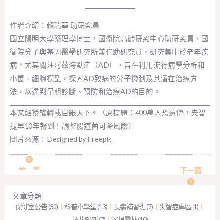
作者介紹：
賴瑞華 助研究員
國立陽明大學藥理學博士，國衛院高齡研究中心助研究員、國
衛院分子與基因醫學研究所兼任助研究員，研究集中於老年疾
病，尤其關注阿茲海默症（AD）。旨在利用流行病學分析和
小鼠、細胞模型，探索AD致病的分子機制及其潛在治療方
法，以達到早期診斷、預防和治療AD的目的。
本文經授權轉載自
銀天下
。（原標題：
400萬人恐遺傳，失智
提早10年報到！調整腸道菌可降風險
）
圖片來源：
Designed by Freepik
前一篇
下一篇
文章分類
保健室公告 (33)
︱
科普小學堂 (13)
︱
長壽補習班 (7)
︱
失智症專區 (1)
︱
溫故知新 (7)
︱
深根雲林 (10)