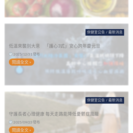
保健室公告
/
最新消息
低溫來襲別大意 「護心3式」安心跨年慶元旦
2025/12/31 發布
閱讀全文 »
保健室公告
/
最新消息
守護長者心理健康 每天走路能降低憂鬱症風險
2025/09/23 發布
閱讀全文 »