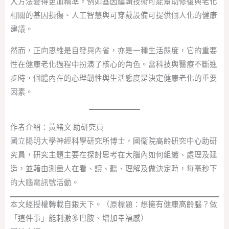
入方法變得更加精準。例如基因編輯技術可能幫助修復與老化
相關的基因損傷、人工智慧與可穿戴設備可提供個人化的健康
建議。
然而，正向思維是自發與內省，亦是一種生活態度，它的重要
性在健康老化過程中扮演了核心的角色。當科技與醫療不斷進
步時，個體內在的心理韌性與生活態度是決定健康老化的重要
因素。
作者介紹：
黃緒文 助研究員
國立陽明大學神經科學研究所博士，國衛院高齡研究中心助研
究員，研究主題主要在探討思考在大腦內如何組織、處理及建
造，並藉由測量人在看、讀、聽、理解及做決定時，每毫秒下
的大腦電訊號活動。
本文經授權轉載自
銀天下
。（原標題：
想擁有健康高齡腦？做
「這件事」能刺激多巴胺、增加幸福感
）