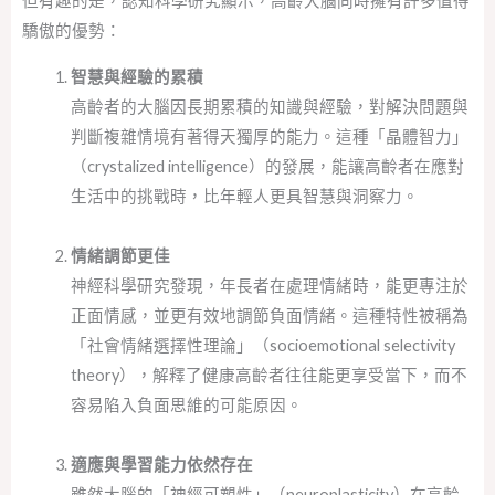
但有趣的是，認知科學研究顯示，高齡大腦同時擁有許多值得
驕傲的優勢：
智慧與經驗的累積
高齡者的大腦因長期累積的知識與經驗，對解決問題與
判斷複雜情境有著得天獨厚的能力。這種「晶體智力」
（crystalized intelligence）的發展，能讓高齡者在應對
生活中的挑戰時，比年輕人更具智慧與洞察力。
情緒調節更佳
神經科學研究發現，年長者在處理情緒時，能更專注於
正面情感，並更有效地調節負面情緒。這種特性被稱為
「社會情緒選擇性理論」（socioemotional selectivity
theory），解釋了健康高齡者往往能更享受當下，而不
容易陷入負面思維的可能原因。
適應與學習能力依然存在
雖然大腦的「神經可塑性」（neuroplasticity）在高齡