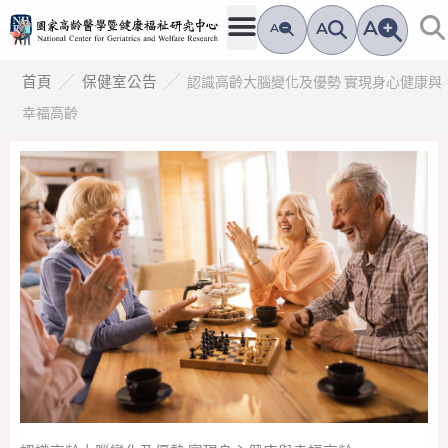
跳
A
A
A
至
主
／
／
認識高齡大腦變化及優勢 實現身心健康與
首頁
保健室公告
要
幸福高齡
內
容