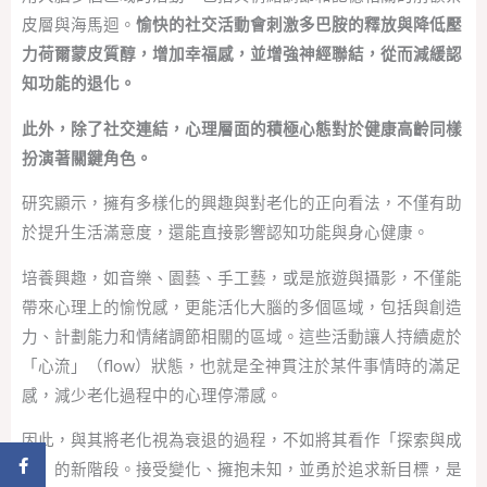
皮層與海馬迴。
愉快的社交活動會刺激多巴胺的釋放與降低壓
力荷爾蒙皮質醇，增加幸福感，並增強神經聯結，從而減緩認
知功能的退化。
此外，除了社交連結，心理層面的積極心態對於健康高齡同樣
扮演著關鍵角色。
研究顯示，擁有多樣化的興趣與對老化的正向看法，不僅有助
於提升生活滿意度，還能直接影響認知功能與身心健康。
培養興趣，如音樂、園藝、手工藝，或是旅遊與攝影，不僅能
帶來心理上的愉悅感，更能活化大腦的多個區域，包括與創造
力、計劃能力和情緒調節相關的區域。這些活動讓人持續處於
「心流」（flow）狀態，也就是全神貫注於某件事情時的滿足
感，減少老化過程中的心理停滯感。
因此，與其將老化視為衰退的過程，不如將其看作「探索與成
分享到 Facebook
長」的新階段。接受變化、擁抱未知，並勇於追求新目標，是