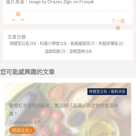
圖片來源：
Image by Drazen Zigic on Freepik
前一篇
下一篇
文章分類
保健室公告 (33)
︱
科普小學堂 (13)
︱
長壽補習班 (7)
︱
失智症專區 (1)
︱
溫故知新 (7)
︱
深根雲林 (10)
您可能感興趣的文章
保健室公告
/
最新消息
健檢紅字沒說的秘密：膽固醇「品質」決定你的血管命
運！
2026/02/26 發布
閱讀全文 »