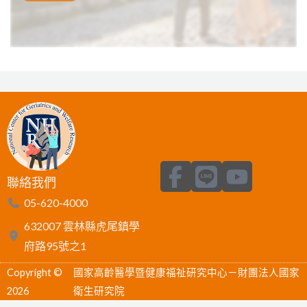
F
L
Y
聯絡我們
a
i
o
05-620-4000
c
n
u
632007 雲林縣虎尾鎮學
e
e
t
府路95號之1
b
u
Copyright ©
國家高齡醫學暨健康福祉研究中心－財團法人國家
o
b
2026
衛生研究院
o
e