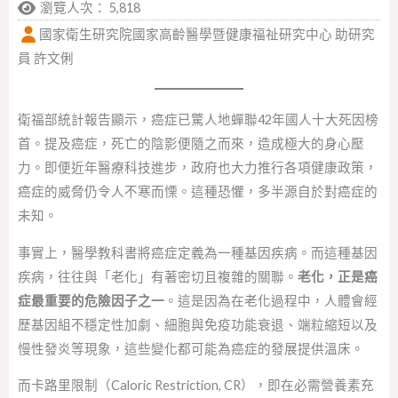
瀏覽人次： 5,818
國家衛生研究院國家高齡醫學暨健康福祉研究中心 助研究
員 許文俐
衛福部統計報告顯示，癌症已驚人地蟬聯42年國人十大死因榜
首。提及癌症，死亡的陰影便隨之而來，造成極大的身心壓
力。即便近年醫療科技進步，政府也大力推行各項健康政策，
癌症的威脅仍令人不寒而慄。這種恐懼，多半源自於對癌症的
未知。
事實上，醫學教科書將癌症定義為一種基因疾病。而這種基因
疾病，往往與「老化」有著密切且複雜的關聯。
老化，正是癌
症最重要的危險因子之一
。這是因為在老化過程中，人體會經
歷基因組不穩定性加劇、細胞與免疫功能衰退、端粒縮短以及
慢性發炎等現象，這些變化都可能為癌症的發展提供溫床。
而卡路里限制（Caloric Restriction, CR），即在必需營養素充