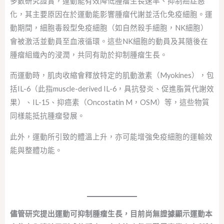
多數研究證實，運動能有效降低腫瘤生長速率、抑制癌症惡
化，其主要原因在於運動能影響腫瘤代謝並活化免疫細胞。運
動期間，細胞毒殺型免疫細胞（如自然殺手細胞，NK細胞）
會被激活並動員至血液循環。這些NK細胞的動員及其隨後在
腫瘤組織內的浸潤，共同有助於抑制腫瘤生長。
而運動時，肌肉收縮會釋放特定的肌動激素（Myokines），包
括IL-6（此指muscle-derived IL-6，具抗發炎、促進脂質代謝效
果）、IL-15、抑癌素（Oncostatin M，OSM）等，這些物質
同樣能抵抗腫瘤發展。
此外，運動所引致的體溫上升，亦可能增強免疫細胞的運輸效
能與整體功能。
儘管研究提出運動可抑制腫瘤生長，目前尚無證據顯示運動本