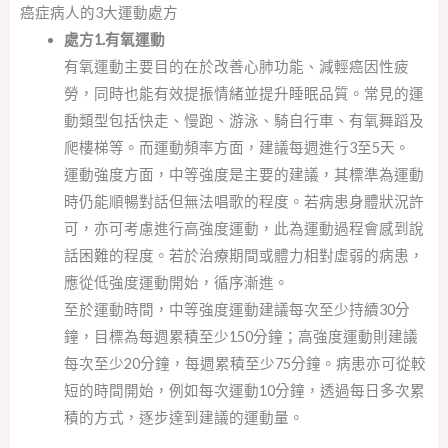
癌症病人的3大運動處方
處方1.有氧運動
有氧運動主要目的在於改善心肺功能、減輕癌因性疲
勞，同時也能有效提振情緒並提升睡眠品質。常見的運
動類型包括快走、慢跑、游泳、騎自行車、有氧舞蹈及
爬樓梯等。而運動頻率方面，建議每週進行3至5天。
運動強度方面，中等強度是主要的建議，其標準為運動
時仍能順暢對話但無法唱歌的程度。若病患身體狀況許
可，亦可考慮進行高強度運動，此為運動過程會感到說
話困難的程度。若於治療期間或體力相對虛弱的病患，
應從低強度運動開始，循序漸進。
至於運動時間，中等強度運動建議每次至少持續30分
鐘，目標為每週累積至少150分鐘；高強度運動則建議
每次至少20分鐘，每週累積至少75分鐘。病患亦可從較
短的時間開始，例如每次運動10分鐘，透過每日多次累
積的方式，逐步達到建議的運動量。