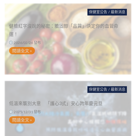
保健室公告
/
最新消息
健檢紅字沒說的秘密：膽固醇「品質」決定你的血管命
運！
2026/02/26 發布
閱讀全文 »
保健室公告
/
最新消息
低溫來襲別大意 「護心3式」安心跨年慶元旦
2025/12/31 發布
閱讀全文 »