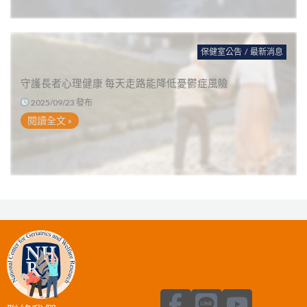
保健室公告
/
最新消息
守護長者心理健康 每天走路能降低憂鬱症風險
2025/09/23 發布
閱讀全文 »
F
L
Y