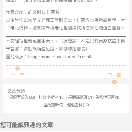
作者介紹：
許文俐 助研究員
日本早稻田大學先進理工學部博士，研究專長為轉譯醫學、分
子老化機轉、脂質體學與老化相關疾病與陰電性脂蛋白族群。
本文經授權轉載自
銀天下
。（原標題：
不是只有藥能抗癌！醫
學證實：運動能喚醒免疫、抑制腫瘤增長
）
圖片來源：
Image by macrovector on Freepik
前一篇
下一篇
文章分類
保健室公告 (33)
︱
科普小學堂 (13)
︱
長壽補習班 (7)
︱
失智症專區 (1)
︱
溫故知新 (7)
︱
深根雲林 (10)
您可能感興趣的文章