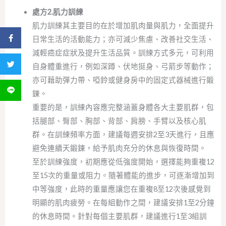
處方2.肌力訓練
肌力訓練其主要目的在於增加肌肉量與肌力，全面提升
分享到 Facebook
日常生活的活動能力；亦可減少焦慮、改善社交生活、
減輕癌症症狀及提升生活品質。訓練方式多元，可利用
分享到 Twitter
自身體重進行，例如深蹲、伏地挺身、弓箭步等動作；
亦可藉助彈力帶、啞鈴或健身房中的固定式器械進行鍛
分享到 LINE
鍊。
重要的是，訓練內容應完整涵蓋身體各大主要肌群，包
括腿部、臀部、胸部、背部、肩膀、手臂以及核心肌
群。在訓練頻率方面，建議每週安排2至3天進行，且應
避免連續天鍛鍊，給予肌肉充分的休息與恢復時間。
至於訓練強度，初期應從低強度開始，選擇能夠重複12
至15次的重量或阻力。隨著體能的進步，可逐漸增加到
中等強度，此時的重量應讓您在重複8至12次後感覺到
明顯的肌肉疲勞。在每組動作之間，建議安排1至2分鐘
的休息時間。針對每個主要肌群，建議進行1至3組訓