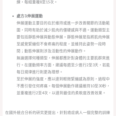
練，每組重複8至15次。
處方3.伸展運動
伸展運動主要目的在於維持或進一步改善關節的活動範
圍，同時有助於減少肌肉的僵硬感與不適。運動類型主
要包括靜態伸展與動態伸展。靜態伸展是指將肌肉伸展
至感覺緊繃但不會疼痛的程度，並維持此姿勢一段時
間；動態伸展則涉及活動性的伸展動作。
無論選擇何種類型，伸展都應針對身體的主要肌群來進
行。在運動頻率方面，建議每週至少進行2至3天，若能
每日規律進行則更為理想。
至於伸展的強度，應以達到輕微緊繃感為原則，過程中
不應引發任何疼痛。每個伸展動作建議維持10至30秒，
並重複進行2至4次，以達到最佳的柔軟度改善效果。
在國外統合分析的研究更提出，針對癌症病人一個完整的訓練