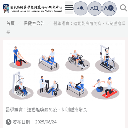
跳
A
A
A
至
主
／
／
醫學證實：運動能喚醒免疫、抑制腫瘤增
首頁
保健室公告
要
長
內
容
醫學證實：運動能喚醒免疫、抑制腫瘤增長
發布日期：
2025/06/24