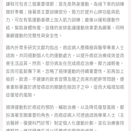
課程可包含三個重要環節：首先是熱身運動，為接下來的訓練
做好準備；接著是主要訓練部分，致力於提升心肺功能與肌
力，可在有氧運動基礎上加入肌力訓練；最後以緩和運動作
結，幫助身體恢復。這樣的安排能讓運動效果更為顯著，同時
兼顧運動的完整性與安全性。
國內外眾多研究文獻均指出，癌症病人應積極與醫學專業人士
諮詢，共同規劃個人化的運動處方，以提升癌症治療成效並改
善生活品質。然而，部分病友在完成癌症治療、壓力減輕後，
反而可能鬆懈下來，忽略了規律運動的持續重要性。若再加上
吸菸、飲酒、不健康的飲食習慣及隨之而來的肥胖等問題，便
會重新暴露於誘發癌症的關鍵危險因子之中，從而大幅增加癌
症復發的風險。
規律運動對於癌症的預防、輔助治療，以及降低復發風險，都
扮演著至關重要的角色。而癌症病人可透過諮詢專業人士（主
治醫師、復健科門診等）制定個人化運動計劃，並在治療後持
續堅持，維持健康生活以遠離癌症復發的威脅。