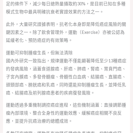
足的條件下，減少每日總熱量攝取約30%，是目前已知在多種
模式生物中最具明確抗衰老實證效果的方法之一。
此外，大量研究證據表明，抗老化本身即是降低癌症風險的關
鍵因素之一。除了飲食管理外，運動（Exercise）亦被公認為
延緩老化、預防癌症的有效策略。
運動可抑制腫瘤生長，但無法清除
國內外研究一致指出，規律運動不僅能顯著降低至少13種癌症
的發病風險，涵蓋食道腺癌、肝癌、肺癌，腎癌、胃賁門癌、
子宮內膜癌、多發骨髓瘤、骨髓性白血病、結腸癌、直腸癌、
頭頸部癌、膀胱癌和乳癌，同時還能抑制腫瘤生長，並降低乳
癌、結腸癌及前列腺癌患者的疾病復發風險。
運動透過多重機制調控癌症進程，這些機制涵蓋：直接調節腫
瘤內部環境、整合全身性的運動效應、緩解癌症相關不良反
應，並提升抗癌治療的總體成效。