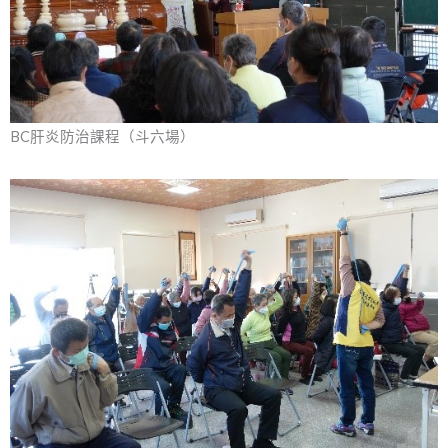
BC肝炎防治課程（斗六場）