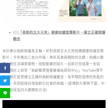
(三)
「長照的五大元兇」健康知識宣導影片，建立正確照護
觀念
本計畫以高齡照護為主軸，針對長照五大元兇拍攝健康知識宣導
影片，今年推出三支以中風、骨折及衰弱預防的主題，拍攝以實
際人物生活場景案例，搭配動畫的短片，目前已完成第一支拍
分享到 Facebook
攝，預計上架至「高齡醫學暨健康福祉研究中心」YouTube等平
台，幫忙民眾建立正確的高齡照護觀念，及早預防並降低失能的
分享到 Twitter
發生，共同迎接台灣高齡化社會的來臨。(宣傳影片案例下圖：中
風的症狀及四大類預防方法)
分享到 LINE