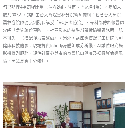
旬已辦理4場廟埕開講（斗六2場、斗南、虎尾各1場），參加人
數共307人，講師由台大醫院雲林分院醫師擔綱：包含台大醫院
雲林分院陳健弘副院長講授「BC肝炎防治」、骨科部傅紹懷醫師
介紹「骨質疏鬆預防」、社區及家庭醫學部葉忻瑜醫師說明「肌
不可失」（搭配彈力帶運動）。另外，講座也搭配了工研院的AI
健康科技體驗，現場提供Inbody身體組成分析儀、AI數位眼底攝
影機檢測服務，評估社區參與者的身體肌肉健康及視網膜病變風
險，民眾反應十分熱烈。