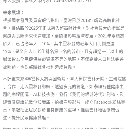
專人服務：雲科大 林小姐（05-5342601#2779）
未來展望：
根據國家發展委員會報告指出，臺灣已於2018年轉為高齡化社
會，推估將於2025年正式邁入超高齡社會，對社會最大的衝擊是
醫療與長照需求快速增加，更間接影響經濟發展。2021年臺灣高
齡人口已占老年人口10%，其中雲林縣的老年人口比例更達
19%，是全台人口老化排名第四名的縣市，且有超過一半以上的
鄉鎮皆為全民健保醫療資源不足的地區，不僅高齡人口無法完善
被照顧，也對整體社會福利造成負擔。
本計畫未來4年雲科大將與國衛院、臺大醫院雲林分院、工研院攜
手合作，走入雲林各鄉鎮，透過多元的管道，如辦理各種健康主
題的廟埕開講、AI科技檢測、發行《我們的銀髮時代》刊物、及
建置健康識能數位知識庫、拍攝宣導影片、成立Facebook粉絲專
頁，喚起社區居民對於自身健康的重視，推動雲林地區健康促
進，提升民眾健康識能。