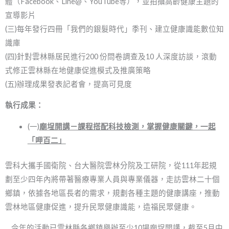
體（Facebook、Line@、YouTube等），並拍攝高齡健康主題的
宣導影片
(三)每年發行四冊「我們的銀髮時代」季刊、建立健康識能數位知
識庫
(四)針對雲林縣居民進行200 份問卷調查及10 人深度訪談，滾動
式修正雲林縣在地健康促進模式及推廣策略
(五)辦理成果發表記者會，提高可見度
執行成果
：
(一)
廟埕開講－課程搭配科技檢測，掌握健康關鍵，一起
「呷百二」
雲科大攜手國衛院、台大醫院雲林分院及工研院，從111年起規
劃至少四年內將帶著醫療專業人員與專業儀器，走訪雲林二十個
鄉鎮，依據各地區長者的需求，規劃各種主題的健康講座，推動
雲林地區健康促進，提升民眾健康識能，造福民眾健康。
今年的活動已雲林縣各鄉鎮舉辦至少10場廟埕開講，截至5月中