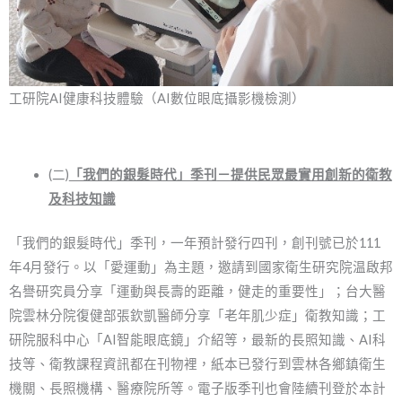
工研院AI健康科技體驗（AI數位眼底攝影機檢測）
(二)
「我們的銀髮時代」季刊
－
提供民眾最實用創新的衛教
及科技知識
「我們的銀髮時代」季刊，一年預計發行四刊，創刊號已於111
年4月發行。以「愛運動」為主題，邀請到國家衛生研究院温啟邦
名譽研究員分享「運動與長壽的距離，健走的重要性」；台大醫
院雲林分院復健部張欽凱醫師分享「老年肌少症」衛教知識；工
研院服科中心「AI智能眼底鏡」介紹等，最新的長照知識、AI科
技等、衛教課程資訊都在刊物裡，紙本已發行到雲林各鄉鎮衛生
機關、長照機構、醫療院所等。電子版季刊也會陸續刊登於本計