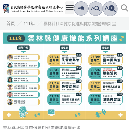
跳
A
A
A
至
主
／
／
雲林縣社區健康促進與健康識能推廣計畫
首頁
111年
要
內
容
雲林縣社區健康促進與健康識能推廣計畫