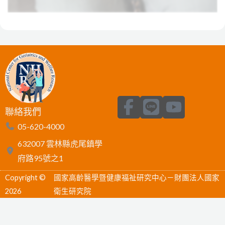
F
L
Y
聯絡我們
a
i
o
05-620-4000
c
n
u
632007 雲林縣虎尾鎮學
e
e
t
府路95號之1
b
u
Copyright ©
國家高齡醫學暨健康福祉研究中心－財團法人國家
o
b
2026
衛生研究院
o
e
k