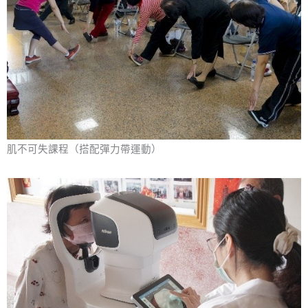
肌不可失課程（搭配彈力帶運動）