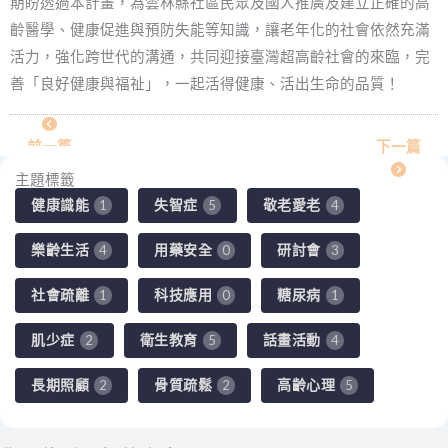
期盼透過本計畫，為雲林縣社區民眾及國人推廣及建立正確的高
齡醫學、健康促進與預防失能等知識，讓老年化的社會依然充滿
活力，強化跨世代的溝通，共同迎接臺灣超高齡社會的來臨，完
善「良好健康與福祉」，一起活得健康、活出生命的品質！
前一篇
下一篇
主題標籤
健康識能
失智症
敬老愛老
1
5
4
樂齡生活
用藥安全
研討會
4
0
3
社會疏離
科技應用
糖尿病
1
0
1
肌少症
衛生教育
話畫活動
2
5
4
長期照顧
骨質疏鬆
高齡心理
2
2
5