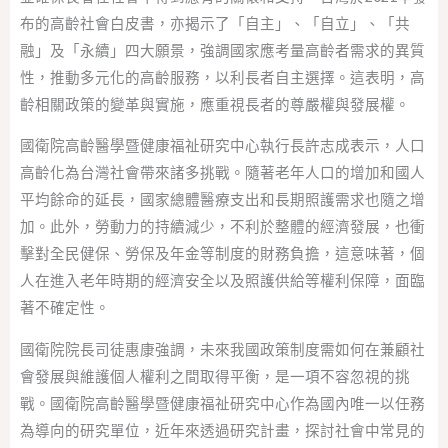
布的高齡社會白皮書，亦揭示了「自主」、「自立」、「共
融」及「永續」四大願景，強調國家應考量高齡者需求的異質
性，推動多元化的高齡服務，以利長者自主選擇。這表明，高
齡相關政策的變革與實施，應重視長者的尊嚴權與發展權。
國衛院高齡醫學暨健康福祉研究中心執行長許志成表示，人口
高齡化為台灣社會帶來諸多挑戰。隨著老年人口的增加和國人
平均餘命的延長，國家總體醫療支出和長期照護需求也隨之增
加。此外，勞動力的持續減少，不利於整體的經濟發展，也衝
擊對全民健保、勞保及年金等制度的財務負擔，這意味著，個
人在進入老年時期的經濟安全以及照護供給等權利保障，面臨
著不確定性。
國衛院院長司徒惠康強調，未來我國政策制度需如何在兼顧社
會發展與維護個人權利之間取得平衡，是一項不容忽視的挑
戰。國衛院高齡醫學暨健康福祉研究中心作為國內唯一以任務
為導向的研究單位，近年來透過研究計畫，探討社會中常見的