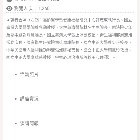
瀏覽人次： 1,260
▲講者合照（左起：高齡醫學暨健康福祉研究中心許志成執行長、國立
臺灣大學醫學院蔡兆勳教授、大林慈濟醫院林名男副院長、司法院少年
及家事廳謝靜慧廳長、國立臺灣大學張上淳副校長、衛生福利部周志浩
常務次長、國家衛生研究院司徒惠康院長、國立中正大學蔡少正校長、
中華民國老人福利推動聯盟張淑卿秘書長，國立中正大學施慧玲教授、
國立中正大學李藹慈教授，宇智心理治療所許秋田心理師）。
活動照片
講座實況
演講簡報