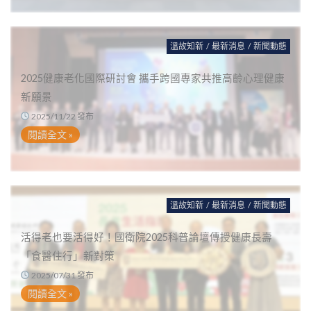
溫故知新
/
最新消息
/
新聞動態
2025健康老化國際研討會 攜手跨國專家共推高齡心理健康
新願景
2025/11/22 發布
閱讀全文 »
溫故知新
/
最新消息
/
新聞動態
活得老也要活得好！國衛院2025科普論壇傳授健康長壽
「食醫住行」新對策
2025/07/31 發布
閱讀全文 »