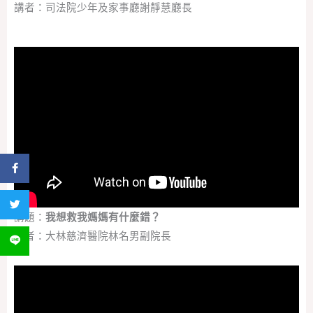
講者：司法院少年及家事廳謝靜慧廳長
分享到 Facebook
分享到 Twitter
講題：
我想救我媽媽有什麼錯？
講者：大林慈濟醫院林名男副院長
分享到 LINE