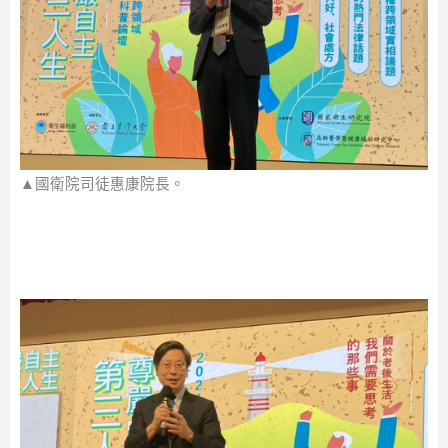
▲國衛院司徒惠康院長。