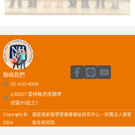
F
L
Y
聯絡我們
a
i
o
05-620-4000
c
n
u
632007 雲林縣虎尾鎮學
e
e
t
府路95號之1
b
u
Copyright ©
國家高齡醫學暨健康福祉研究中心－財團法人國家
o
b
2026
衛生研究院
o
e