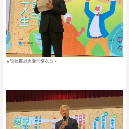
▲衛福部周志浩常務次長。