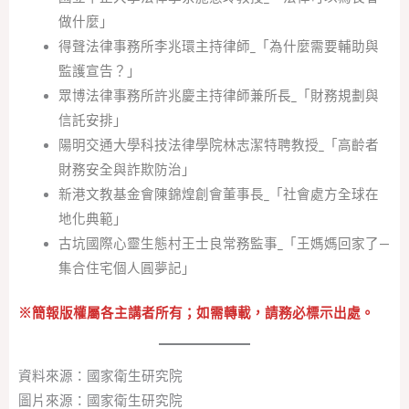
做什麼」
得聲法律事務所李兆環主持律師_「為什麼需要輔助與
監護宣告？」
眾博法律事務所許兆慶主持律師兼所長_「財務規劃與
信託安排」
陽明交通大學科技法律學院林志潔特聘教授_「高齡者
財務安全與詐欺防治」
新港文教基金會陳錦煌創會董事長_「社會處方全球在
地化典範」
古坑國際心靈生態村王士良常務監事_「王媽媽回家了—
集合住宅個人圓夢記」
※簡報版權屬各主講者所有；如需轉載，請務必標示出處。
資料來源：國家衛生研究院
圖片來源：國家衛生研究院