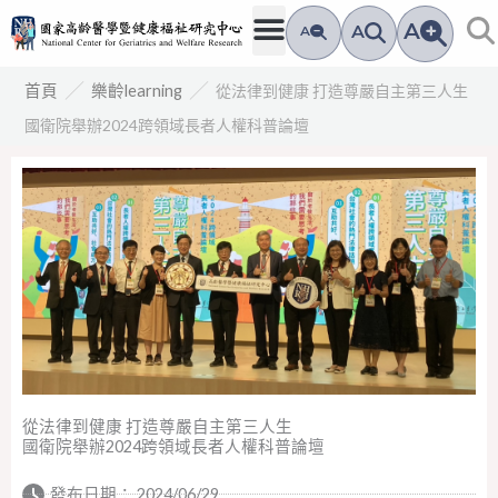
跳
A
A
A
至
主
／
／
從法律到健康 打造尊嚴自主第三人生
首頁
樂齡learning
要
國衛院舉辦2024跨領域長者人權科普論壇
內
容
從法律到健康 打造尊嚴自主第三人生
國衛院舉辦2024跨領域長者人權科普論壇
發布日期：
2024/06/29