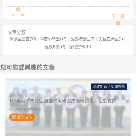
前一篇
下一篇
文章分類
保健室公告 (33)
︱
科普小學堂 (13)
︱
長壽補習班 (7)
︱
失智症專區 (1)
︱
溫故知新 (7)
︱
深根雲林 (10)
您可能感興趣的文章
溫故知新
/
新聞動態
114年度「失智症照護政策研究成果研討會」活動實錄
2025/12/09 發布
閱讀全文 »