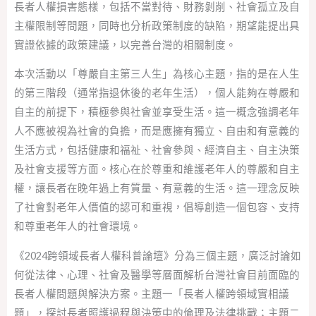
長者人權損害態樣，包括不當對待、財務剝削、社會孤立及自
主權限制等問題，同時也分析政策制度的缺陷，期望能提出具
實證依據的政策建議，以完善台灣的相關制度。
本次活動以「尊嚴自主第三人生」為核心主題，指的是在人生
的第三階段（通常指退休後的老年生活），個人能夠在尊嚴和
自主的前提下，積極參與社會並享受生活。這一概念強調老年
人不應被視為社會的負擔，而是應擁有獨立、自由和有意義的
生活方式，包括健康和福祉、社會參與、經濟自主、自主決策
及社會支援等方面。核心在於尊重和維護老年人的尊嚴和自主
權，讓長者在晚年過上有質量、有意義的生活。這一理念反映
了社會對老年人價值的認可和重視，倡導創造一個包容、支持
和尊重老年人的社會環境。
《2024跨領域長者人權科普論壇》分為三個主題，廣泛討論如
何從法律、心理、社會及醫學等層面解析台灣社會目前面臨的
長者人權問題與解決方案。主題一「長者人權跨領域實相議
題」，探討長者照護過程與決策中的倫理及法律挑戰；主題二