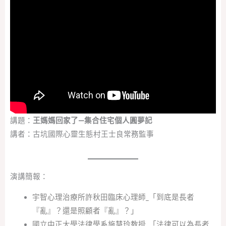
講題：
王媽媽回家了—集合住宅個人圓夢記
講者：古坑國際心靈生態村王士良常務監事
演講簡報：
宇智心理治療所許秋田臨床心理師_「到底是長者
『亂』？還是照顧者『亂』？」
國立中正大學法律學系施慧玲教授_「法律可以為長者