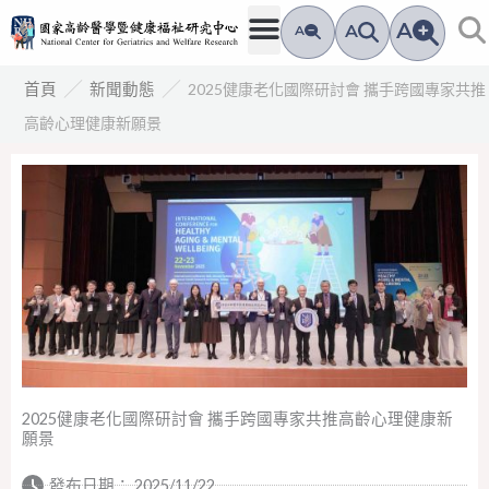
跳
A
A
A
至
主
／
／
2025健康老化國際研討會 攜手跨國專家共推
首頁
新聞動態
要
高齡心理健康新願景
內
容
2025健康老化國際研討會 攜手跨國專家共推高齡心理健康新
願景
發布日期：
2025/11/22