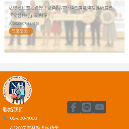
活得老也要活得好！國衛院2025科普論壇傳授健康長壽
「食醫住行」新對策
2025/07/31 發布
閱讀全文 »
F
L
Y
聯絡我們
a
i
o
05-620-4000
c
n
u
632007 雲林縣虎尾鎮學