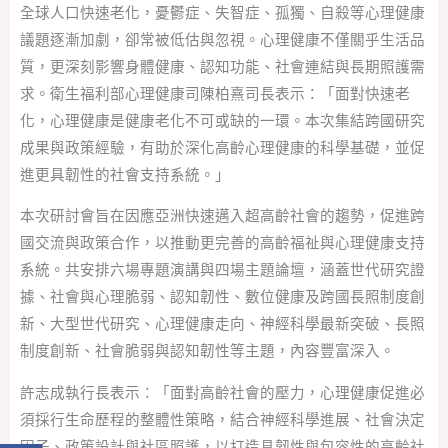
全球人口快速老化，憂鬱症、失智症、孤獨、自殺等心理健康
議題逐漸加劇，卻常被低估與忽視。心理健康不僅關乎生活品
質，更深刻影響身體健康、認知功能、社會連結與長期照護需
求。衛生福利部心理健康司陳柏熹司長表示：「面對快速老
化，心理健康是健康老化不可或缺的一環。本次集結跨國研究
成果與政策經驗，有助於深化高齡心理健康的科學基礎，並促
進更具韌性的社會支持系統。」
本次研討會旨在因應亞洲快速邁入超高齡社會的趨勢，促進跨
國交流與政策合作，以推動更完善的高齡福祉與心理健康支持
系統。共安排六場專題演講與四場主題論壇，涵蓋世代研究證
據、社會與心理脆弱、認知韌性、數位健康及跨國長照制度創
新、大型世代研究、心理健康走向、神經科學最新突破、長照
制度創新、社會脆弱與認知韌性等主題，內容豐富深入。
許志成執行長表示：「面對高齡社會的壓力，心理健康促進必
須採行生命歷程的整體性策略，結合神經科學進展、社會決定
因子、政策設計與社區照護，以打造具韌性與包容性的高齡社