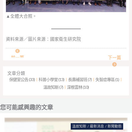
▲全體大合照。
資料來源／圖片來源：
國家衛生研究院
前一篇
下一篇
文章分類
保健室公告 (33)
︱
科普小學堂 (13)
︱
長壽補習班 (7)
︱
失智症專區 (1)
︱
溫故知新 (7)
︱
深根雲林 (10)
您可能感興趣的文章
溫故知新
/
最新消息
/
新聞動態