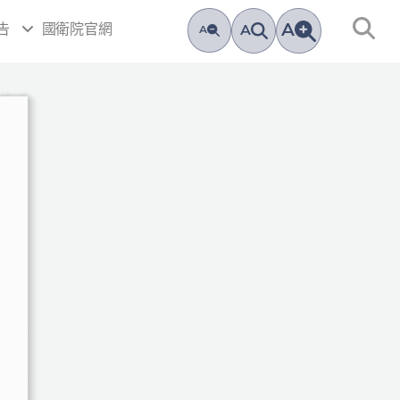
A
告
國衛院官網
A
A