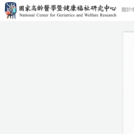
跳
關於
至
主
要
內
容