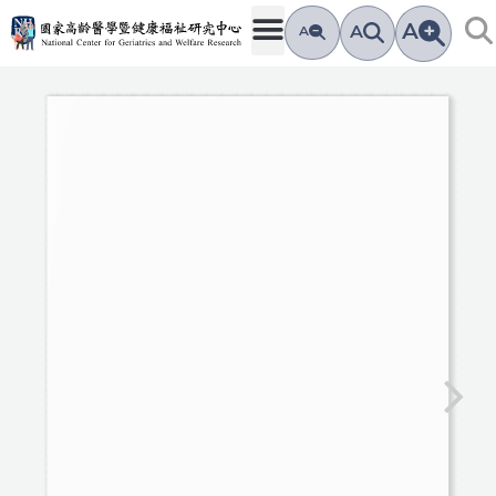
跳
A
A
A
至
主
要
內
容