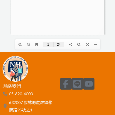
F
L
Y
聯絡我們
a
i
o
05-620-4000
c
n
u
632007 雲林縣虎尾鎮學
e
e
t
府路95號之1
b
u