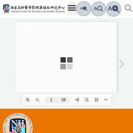
跳
A
A
A
至
主
要
內
容