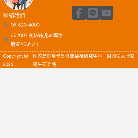
F
L
Y
聯絡我們
a
i
o
05-620-4000
c
n
u
632007 雲林縣虎尾鎮學
e
e
t
府路95號之1
b
u
Copyright ©
國家高齡醫學暨健康福祉研究中心－財團法人國家
o
b
2026
衛生研究院
o
e
k
-
f