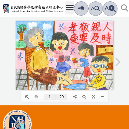
跳
A
A
A
至
主
要
內
容