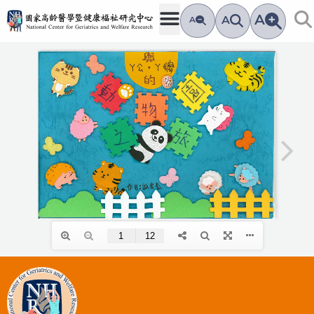
跳
A
A
A
至
主
要
內
容