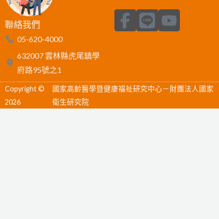
F
L
Y
聯絡我們
a
i
o
05-620-4000
c
n
u
632007 雲林縣虎尾鎮學
e
e
t
府路95號之1
b
u
Copyright ©
國家高齡醫學暨健康福祉研究中心－財團法人國家
o
b
2026
衛生研究院
o
e
k
-
f