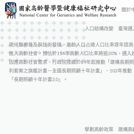
跳
關於
至
主
人口結構改變 臺灣邁
要
內
現代醫療普及與技術發達，高齡人口占總人口比率逐年提高，
容
進入高齡社會，預估於114年高齡人口比率將逾20%，邁入
因應高齡社會需求，行政院陸續於89年起推動「建構長期照
利套案之旗艦計畫－全國長期照顧十年計畫」、102年推動
「長期照顧十年計畫2.0」。
擘劃高齡政策 建構高