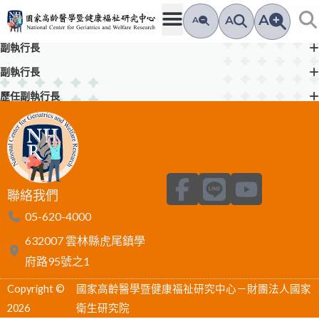
跳
A
A
A
至
主
副執行長
要
副執行長
內
歷任副執行長
容
F
L
Y
聯絡我們
a
i
o
05-620-4000
c
n
u
632007 雲林縣虎尾鎮學
e
e
t
府路95號之1
b
u
Copyright ©
國家高齡醫學暨健康福祉研究中心－財團法人國家
o
b
2026
衛生研究院