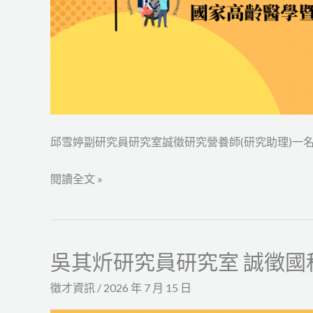
究
營
養
師
(研
究
助
邱雪婷副研究員研究室誠徵研究營養師(研究助理)一
理)
一
閱讀全文 »
名
吳其炘研究員研究室 誠徵國
吳
其
徵才資訊
/
2026 年 7 月 15 日
炘