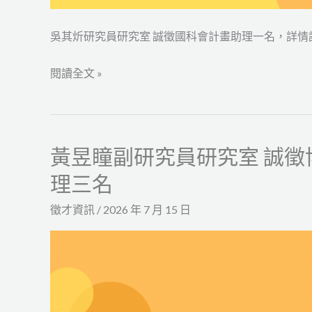
名
吳其炘研究員研究室 誠徵國科會計畫助理一名，詳情
閱讀全文 »
黃昱瞳副研究員研究室 誠
黃
昱
理三名
瞳
徵才資訊
/
2026 年 7 月 15 日
副
研
究
員
研