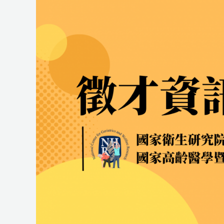
研
究
員
研
究
室
誠
徵
國
科
會
計
畫
助
理
一