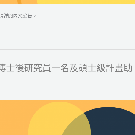
請詳閱內文公告。
徵博士後研究員一名及碩士級計畫助