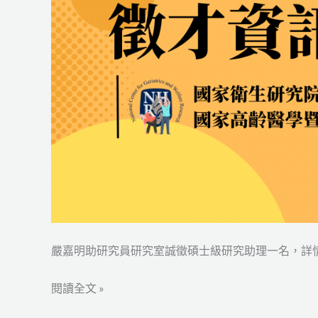
究
室
誠
徵
碩
士
級
研
究
助
理
一
嚴嘉明助研究員研究室誠徵碩士級研究助理一名，詳
名
閱讀全文 »