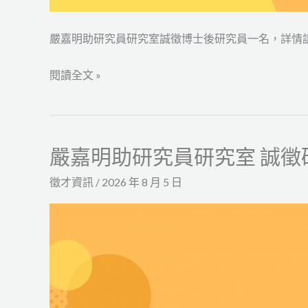
名
嚴嘉明助研究員研究室誠徵博士後研究員一名，詳情
閱讀全文 »
嚴嘉明助研究員研究室 誠徵
嚴
嘉
徵才資訊
/
2026 年 8 月 5 日
明
助
研
究
員
研