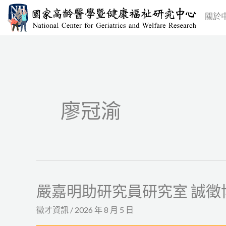
跳
關於
至
主
要
內
容
廖冠渝
嚴嘉明助研究員研究室 誠徵
嚴
嘉
徵才資訊
/
2026 年 8 月 5 日
明