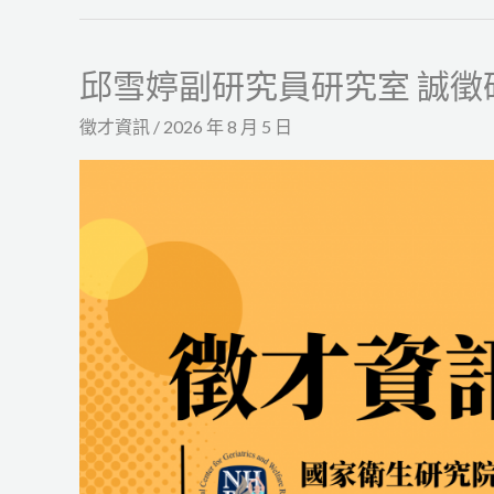
邱雪婷副研究員研究室 誠徵
邱
雪
徵才資訊
/
2026 年 8 月 5 日
婷
副
研
究
員
研
究
室
誠
徵
研