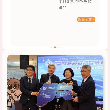
季刊專欄_202604_繪
畫02
閱讀全文 »
頁
頁
面
面