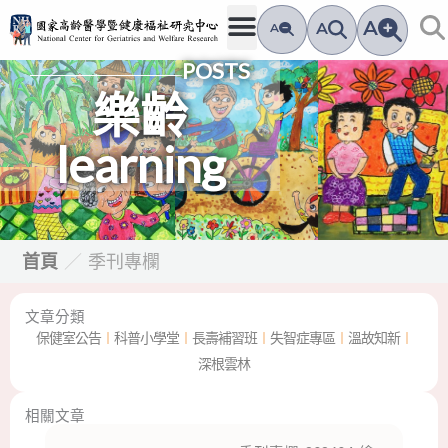
跳
A
A
A
至
POSTS
主
要
樂齡
內
learning
容
首頁
／
季刊專欄
文章分類
保健室公告
︱
科普小學堂
︱
長壽補習班
︱
失智症專區
︱
溫故知新
︱
深根雲林
相關文章