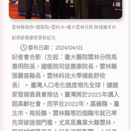
雲林縣政府×國衛院×雲科大×臺大雲林分院 跨域攜手共
創高齡健康智慧新紀元
發布日期：
2024/04/01
記者會合影（左起：臺大醫院雲林分院馬
惠明院長，國衛院司徒惠康院長，雲林縣
張麗善縣長，雲林科技大學楊能舒校
長）。 臺灣人口老化速度領先全球！據國
家發展委員會推估，臺灣將於2025年邁入
超高齡社會，而早在2022年，嘉義縣、臺
北市、南投縣、雲林縣等四個縣市就已率
先突破這個門檻，尤其是農業大縣雲林，