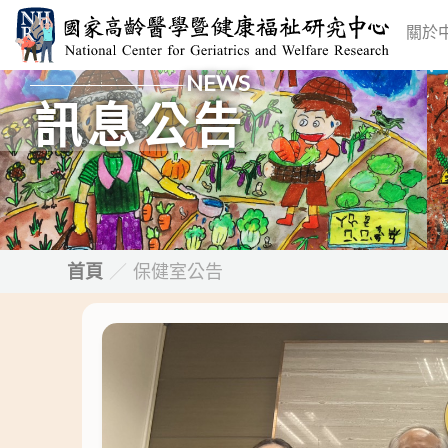
跳
關於
至
主
NEWS
要
訊息公告
內
容
首頁
／
保健室公告