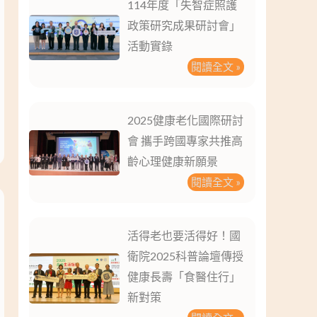
114年度「失智症照護
政策研究成果研討會」
活動實錄
閱讀全文 »
2025健康老化國際研討
會 攜手跨國專家共推高
齡心理健康新願景
閱讀全文 »
活得老也要活得好！國
衛院2025科普論壇傳授
健康長壽「食醫住行」
新對策