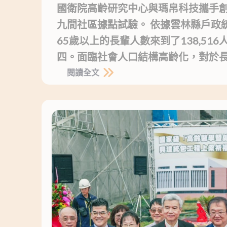
國衛院高齡研究中心與瑪帛科技攜手創
九間社區據點試驗。 依據雲林縣戶政統
65歲以上的長輩人數來到了138,51
四。面臨社會人口結構高齡化，對於
閱讀全文