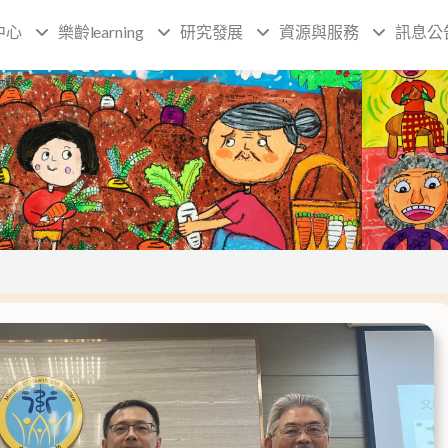
中心
樂齡learning
研究發展
資源與服務
訊息公
頁
頁
頁
頁
面
面
面
面