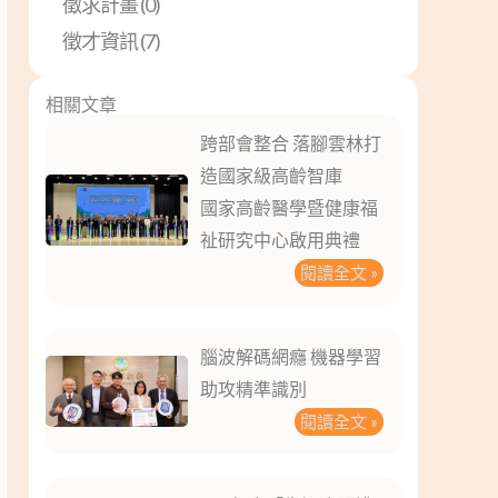
徵求計畫 (0)
徵才資訊 (7)
相關文章
跨部會整合 落腳雲林打
造國家級高齡智庫
國家高齡醫學暨健康福
祉研究中心啟用典禮
閱讀全文 »
腦波解碼網癮 機器學習
助攻精準識別
閱讀全文 »