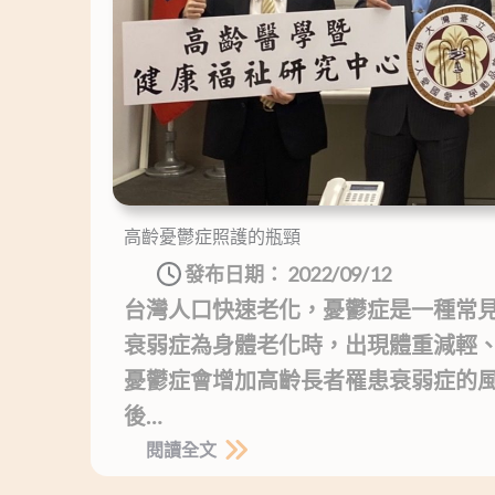
高齡憂鬱症照護的瓶頸
發布日期：
2022/09/12
台灣人口快速老化，憂鬱症是一種常
衰弱症為身體老化時，出現體重減輕
憂鬱症會增加高齡長者罹患衰弱症的
後…
閱讀全文