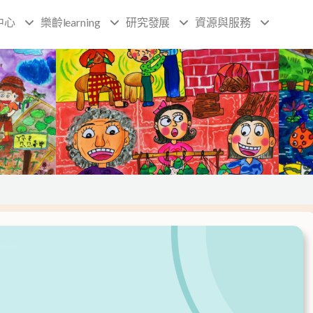
中心
樂齡learning
研究發展
資源與服務
訊息公
頁
頁
頁
頁
面
面
面
面