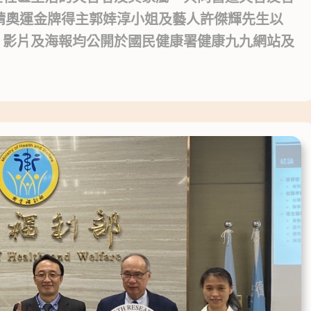
請奧運金牌得主郭婞淳小姐及藝人許傑輝先生以
。影片及海報均公開於國民健康署健康九九網站及