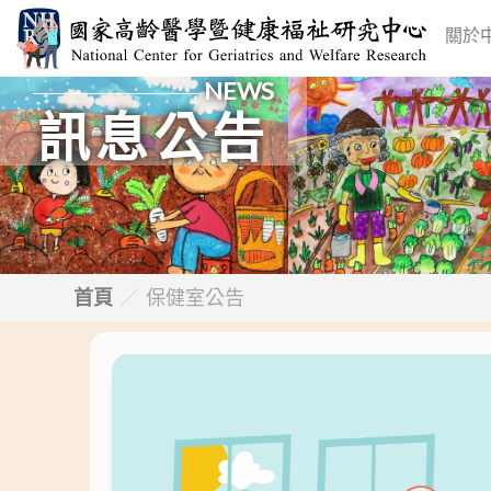
跳
關於
至
主
NEWS
要
訊息公告
內
容
首頁
／
保健室公告
頁
面