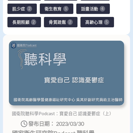
肌少症
衛生教育
話畫活動
2
5
4
長期照顧
骨質疏鬆
高齡心理
2
2
5
頁
頁
頁
頁
面
面
面
面
國衛院聽科學Podcast：寶愛自己 認識憂鬱症（上）
發布日期：
2023/03/30