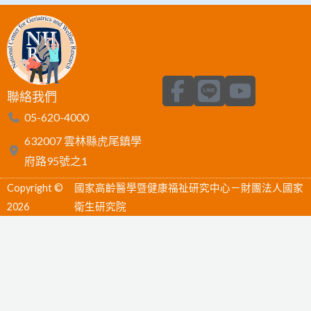
F
L
Y
聯絡我們
a
i
o
05-620-4000
c
n
u
632007 雲林縣虎尾鎮學
e
e
t
府路95號之1
b
u
Copyright ©
國家高齡醫學暨健康福祉研究中心－財團法人國家
o
b
2026
衛生研究院
o
e
k
-
f