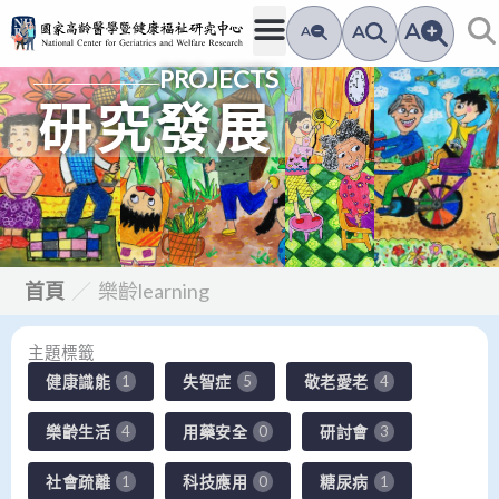
跳
A
A
A
至
PROJECTS
主
要
研究發展
內
容
首頁
／
樂齡learning
主題標籤
健康識能
失智症
敬老愛老
1
5
4
樂齡生活
用藥安全
研討會
4
0
3
社會疏離
科技應用
糖尿病
1
0
1