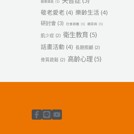
失智症
(5)
健康識能
(1)
敬老愛老
(4)
樂齡生活
(4)
研討會
(3)
社會疏離
(1)
糖尿病
(1)
衛生教育
(5)
肌少症
(2)
話畫活動
(4)
長期照顧
(2)
高齡心理
(5)
骨質疏鬆
(2)
F
L
Y
a
i
o
c
n
u