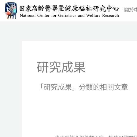
跳
關於
至
主
要
內
搜
容
尋
研究成果
關
鍵
字:
「研究成果」分類的相關文章