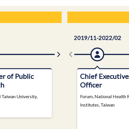
1986
2019/11-2022/02
r of Public
Doctor of Medicine
Chief Executive
th
Officer
National Yang Ming University,
Taiwan
 Taiwan University,
Forum, National Health 
Institutes, Taiwan