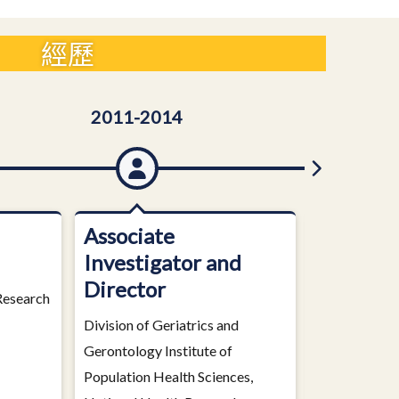
經歷
2011-2014
2006/6-20
Associate
Associat
Investigator and
Investig
Director
Research
Institute of 
Sciences, Nat
Division of Geriatrics and
Research Inst
Gerontology Institute of
Population Health Sciences,