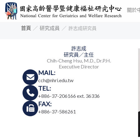
跳
關於
至
主
首頁
／
研究成員
／
許志成研究員
要
內
許志成
容
研究員／主任
Chih-Cheng Hsu, M.D., Dr.P.H.
Executive Director
MAIL:
cch@nhri.edu.tw
TEL:
+886-37-206166 ext. 36336
FAX:
+886-37-586261