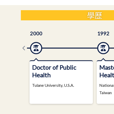
學歷
2000
1992
Doctor of Public
Maste
Health
Heal
Tulane University, U.S.A.
National
Taiwan