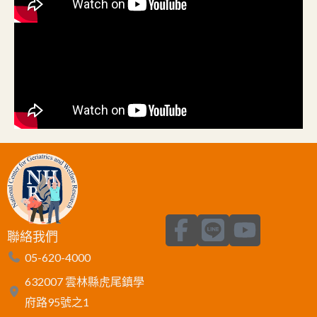
F
L
Y
聯絡我們
a
i
o
05-620-4000
c
n
u
632007 雲林縣虎尾鎮學
e
e
t
府路95號之1
b
u