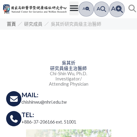
跳
A
A
A
至
主
吳其炘研究員級主治醫師
首頁
／
研究成員
／
要
內
容
吳其炘
研究員級主治醫師
Chi-Shin Wu, Ph.D.
Investigator/
Attending Physician
MAIL:
chishinwu@nhri.edu.tw
TEL:
+886-37-206166 ext. 51001