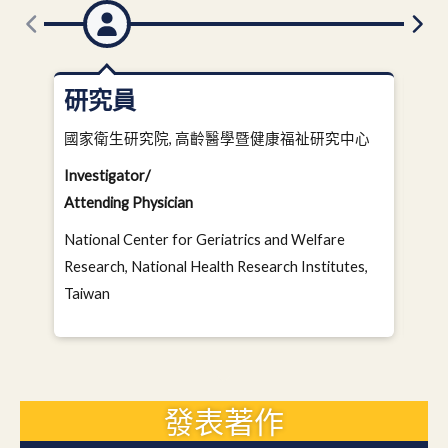
研究員
副
國家衛生研究院, 高齡醫學暨健康福祉研究中心
國家
Investigator/
Asso
Attending Physician
Atte
Nati
National Center for Geriatrics and Welfare
Rese
Research, National Health Research Institutes,
Tai
Taiwan
發表著作