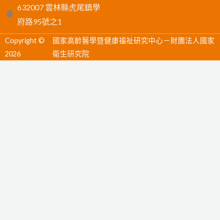
632007 雲林縣虎尾鎮學
e
e
t
府路95號之1
b
u
Copyright ©
國家高齡醫學暨健康福祉研究中心－財團法人國家
o
b
2026
衛生研究院
o
e
k
-
f