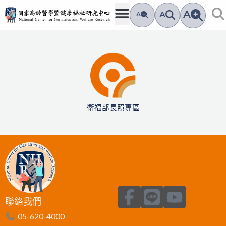
跳
A
A
A
至
主
要
內
容
衛福部長照專區
F
L
Y
聯絡我們
a
i
o
05-620-4000
c
n
u