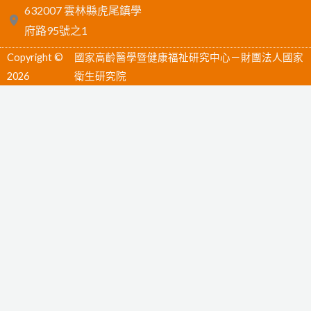
632007 雲林縣虎尾鎮學
e
e
t
府路95號之1
b
u
Copyright ©
國家高齡醫學暨健康福祉研究中心－財團法人國家
o
b
2026
衛生研究院
o
e
k
-
f