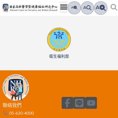
跳
A
A
A
至
主
要
內
容
衛生福利部
F
L
Y
聯絡我們
a
i
o
05-620-4000
c
n
u