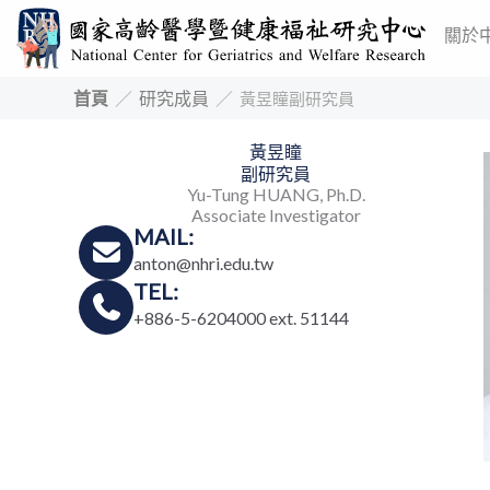
跳
關於
至
主
首頁
／
研究成員
／
黃昱瞳副研究員
要
內
黃昱瞳
副研究員
容
Yu-Tung HUANG, Ph.D.
Associate Investigator
MAIL:
anton@nhri.edu.tw
TEL:
+886-5-6204000 ext. 51144