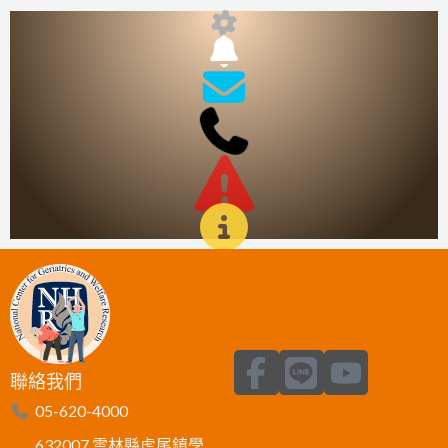
F
L
Y
聯絡我們
a
i
o
05-620-4000
c
n
u
632007 雲林縣虎尾鎮學