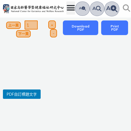
跳
A
A
A
至
主
+
上一頁
Download
Print
要
PDF
PDF
-
下一頁
內
容
PDF自訂標題文字