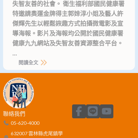
失智友善的社會。 衛生福利部國民健康署
特邀請奧運金牌得主郭婞淳小姐及藝人許
傑輝先生以輕鬆詼趣方式拍攝微電影及宣
導海報。影片及海報均公開於國民健康署
健康九九網站及失智友善資源整合平台。
…
閱讀全文
F
L
Y
聯絡我們
a
i
o
05-620-4000
c
n
u
632007 雲林縣虎尾鎮學