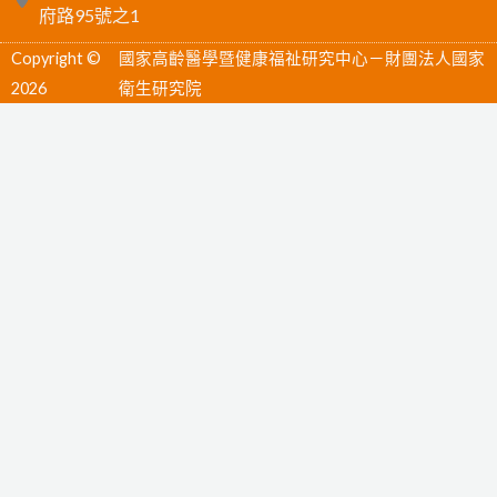
e
e
t
府路95號之1
b
u
Copyright ©
國家高齡醫學暨健康福祉研究中心－財團法人國家
o
b
2026
衛生研究院
o
e
k
-
f