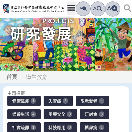
跳
A
A
A
至
PROJECTS
主
要
研究發展
內
容
首頁
／
衛生教育
主題標籤
健康識能
失智症
敬老愛老
1
5
4
樂齡生活
用藥安全
研討會
4
0
3
社會疏離
科技應用
糖尿病
1
0
1