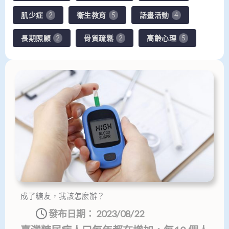
肌少症
衛生教育
話畫活動
2
5
4
長期照顧
骨質疏鬆
高齡心理
2
2
5
成了糖友，我該怎麼辦？
發布日期：
2023/08/22