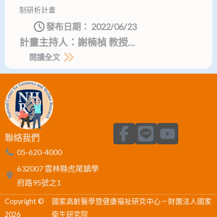
制研析計畫
發布日期：
2022/06/23
計畫主持人：謝楠楨 教授…
閱讀全文
F
L
Y
聯絡我們
a
i
o
05-620-4000
c
n
u
632007 雲林縣虎尾鎮學
e
e
t
府路95號之1
b
u
Copyright ©
國家高齡醫學暨健康福祉研究中心－財團法人國家
o
b
2026
衛生研究院