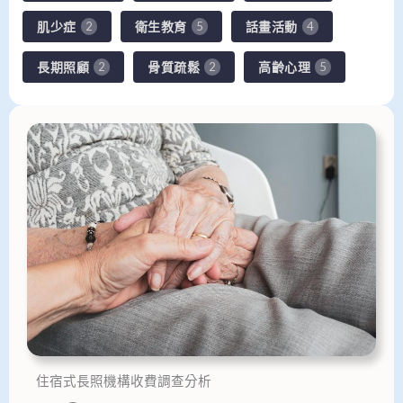
肌少症
衛生教育
話畫活動
2
5
4
長期照顧
骨質疏鬆
高齡心理
2
2
5
住宿式長照機構收費調查分析