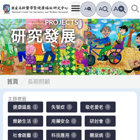
跳
A
A
A
至
PROJECTS
主
要
研究發展
內
容
首頁
／
長期照顧
主題標籤
健康識能
失智症
敬老愛老
1
5
4
樂齡生活
用藥安全
研討會
4
0
3
社會疏離
科技應用
糖尿病
1
0
1