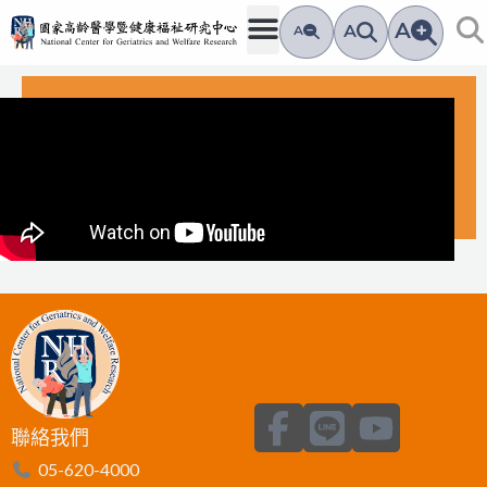
跳
A
A
A
至
主
要
內
容
F
L
Y
聯絡我們
a
i
o
05-620-4000