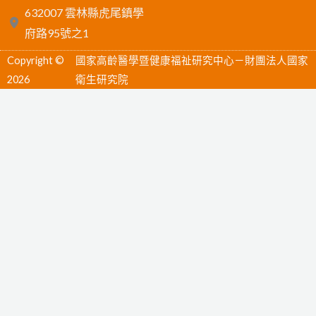
c
n
u
632007 雲林縣虎尾鎮學
e
e
t
府路95號之1
b
u
Copyright ©
國家高齡醫學暨健康福祉研究中心－財團法人國家
o
b
2026
衛生研究院
o
e
k
-
f