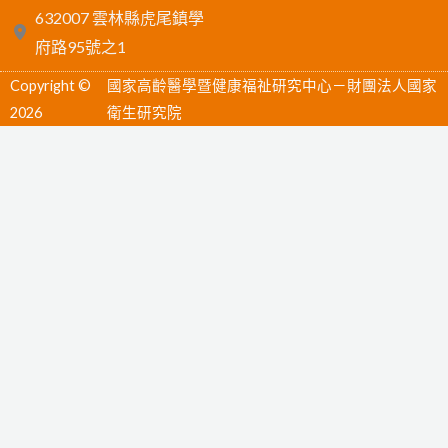
c
n
u
632007 雲林縣虎尾鎮學
e
e
t
府路95號之1
b
u
Copyright ©
國家高齡醫學暨健康福祉研究中心－財團法人國家
o
b
2026
衛生研究院
o
e
k
-
f