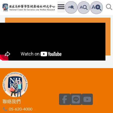
跳
A
A
A
至
主
要
內
容
F
L
Y
聯絡我們
a
i
o
05-620-4000