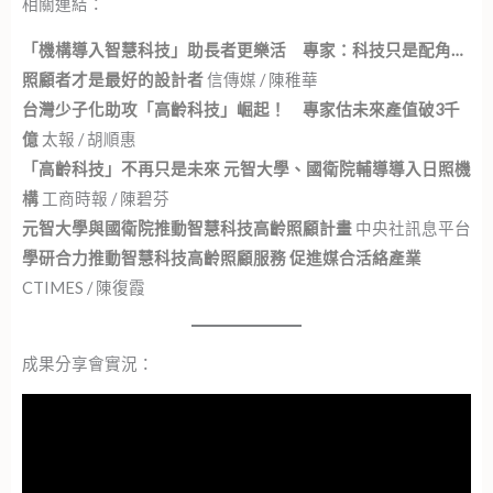
相關連結：
「機構導入智慧科技」助長者更樂活 專家：科技只是配角…
照顧者才是最好的設計者
信傳媒 / 陳稚華
台灣少子化助攻「高齡科技」崛起！ 專家估未來產值破3千
億
太報 / 胡順惠
「高齡科技」不再只是未來 元智大學、國衛院輔導導入日照機
構
工商時報 / 陳碧芬
元智大學與國衛院推動智慧科技高齡照顧計畫
中央社訊息平台
學
研合力推
動智慧科技高齡照顧服務 促進媒合活絡產業
CTIMES / 陳復霞
成果分享會實況：