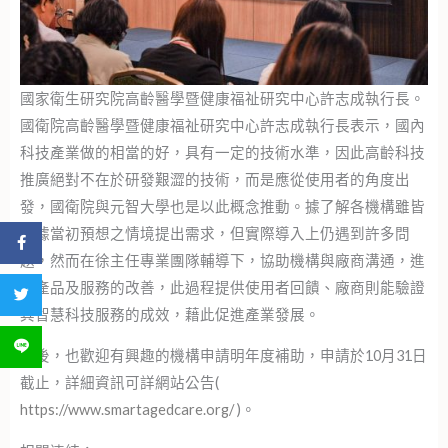
國家衛生研究院高齡醫學暨健康福祉研究中心許志成執行長。
國衛院高齡醫學暨健康福祉研究中心許志成執行長表示，國內
科技產業做的相當的好，具有一定的技術水準，因此高齡科技
推廣絕對不在於研發艱澀的技術，而是應從使用者的角度出
發，國衛院與元智大學也是以此概念推動。據了解各機構雖皆
依據當初預想之情境提出需求，但實際導入上仍遇到許多問
分享到 Facebook
題，然而在徐主任專業團隊輔導下，協助機構與廠商溝通，進
行產品及服務的改善，此過程提供使用者回饋、廠商則能驗證
分享到 Twitter
其智慧科技服務的成效，藉此促進產業發展。
分享到 LINE
最後，也歡迎有興趣的機構申請明年度補助，申請於10月31日
截止，詳細資訊可詳網站公告(
https://www.smartagedcare.org/
)。