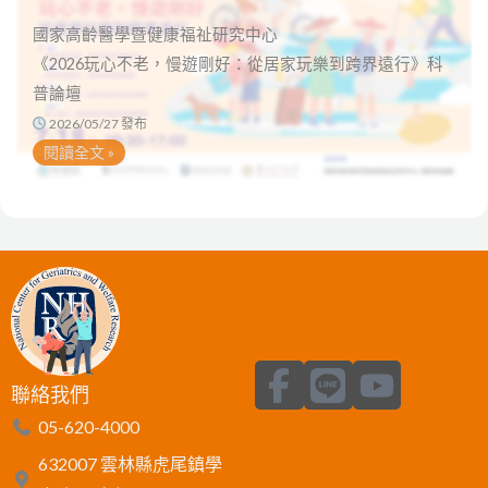
國家高齡醫學暨健康福祉研究中心
《2026玩心不老，慢遊剛好：從居家玩樂到跨界遠行》科
普論壇
2026/05/27 發布
閱讀全文 »
F
L
Y
聯絡我們
a
i
o
05-620-4000
c
n
u
632007 雲林縣虎尾鎮學
e
e
t