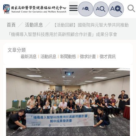
跳
A
A
A
至
主
／
／
【活動回顧】國衛院與元智大學共同推動
首頁
活動訊息
要
「機構導入智慧科技應用於高齡照顧合作計畫」成果分享會
內
容
文章分類
最新消息
︱
活動訊息
︱
新聞動態
︱
徵求計畫
︱
徵才資訊