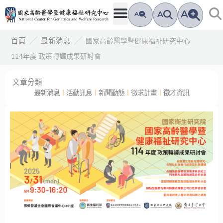
跳
A
A
A
至
主
／
／
國家高齡醫學暨健康福祉研究中心
首頁
最新消息
要
114年度 政策轉譯成果研討會
內
容
文章分類
最新消息
︱
活動訊息
︱
新聞動態
︱
徵求計畫
︱
徵才資訊