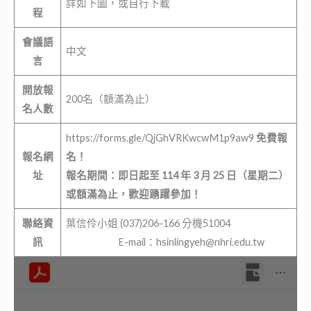
詳如下圖，或
自行下載
程
會議語
中文
言
開放報
200名（額滿為止）
名人數
https://forms.gle/QjGhVRKwcwM1p9aw9
免費報
報名網
名！
址
報名期間：即日起至 114 年 3 月 25 日（星期二）
或額滿為止，歡迎踴躍參加！
聯絡資
葉信伶小姐 (037)206-166 分機51004
訊
E-mail：
hsinlingyeh@nhri.edu.tw