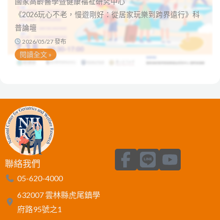
國家高齡醫學暨健康福祉研究中心
《2026玩心不老，慢遊剛好：從居家玩樂到跨界遠行》科
普論壇
2026/05/27 發布
閱讀全文 »
F
L
Y
聯絡我們
a
i
o
05-620-4000
c
n
u
632007 雲林縣虎尾鎮學
e
e
t
府路95號之1
b
u